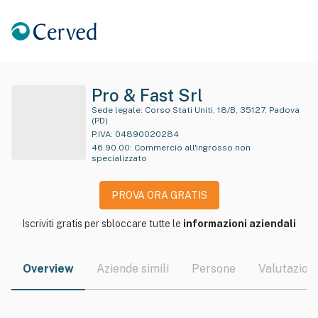
Pro & Fast Srl
Sede legale:
Corso Stati Uniti, 18/B, 35127, Padova
(PD)
P.IVA:
04890020284
46.90.00
:
Commercio all'ingrosso non
specializzato
PROVA ORA GRATIS
Iscriviti gratis per sbloccare tutte le
informazioni aziendali
Overview
Aziende simili
Persone
Valutazioni