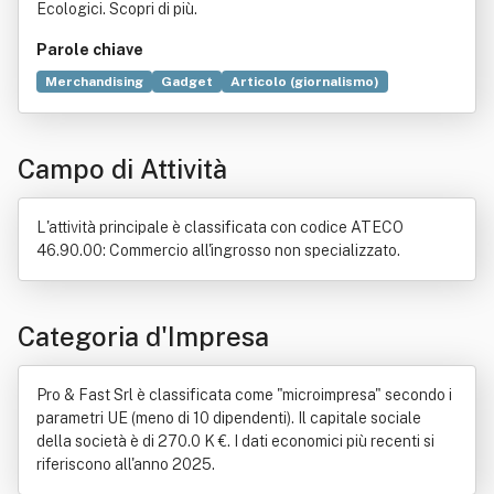
Ecologici. Scopri di più.
Parole chiave
Merchandising
Gadget
Articolo (giornalismo)
Aurora boreale
Comunicazione
Commercio
Simbolo
Pesce
Olio vegetale
Conservazione degli alimenti
Campo di Attività
Forno
Abilitazione
Alimento
Bene immobile
Legge
Natura
Oryza sativa
Pasta
L'attività principale è classificata con codice ATECO
46.90.00: Commercio all'ingrosso non specializzato.
Categoria d'Impresa
Pro & Fast Srl è classificata come "microimpresa" secondo i
parametri UE (meno di 10 dipendenti). Il capitale sociale
della società è di 270.0 K €. I dati economici più recenti si
riferiscono all'anno 2025.