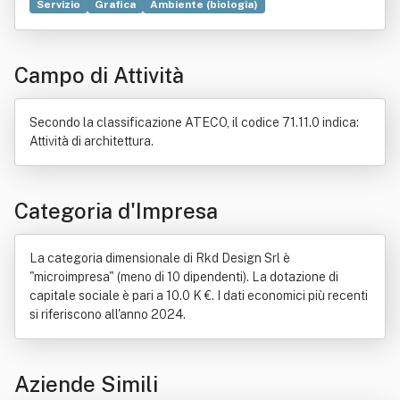
Servizio
Grafica
Ambiente (biologia)
Ricerca scientifica
Strumento di misura
Commercio
Consulenza
Dato
Elaborazione dati
Campo di Attività
Impatto ambientale
Industria
Multimedialità
Produzione
Responsabilità sociale d'impresa
Tecnologia
Secondo la classificazione ATECO, il codice 71.11.0 indica:
Attività di architettura.
Categoria d'Impresa
La categoria dimensionale di Rkd Design Srl è
"microimpresa" (meno di 10 dipendenti). La dotazione di
capitale sociale è pari a 10.0 K €. I dati economici più recenti
si riferiscono all'anno 2024.
Aziende Simili