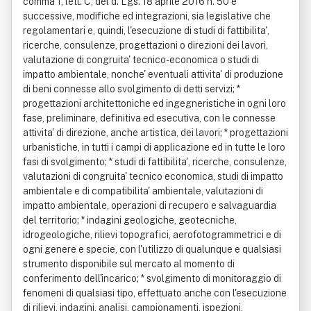
comma 1, lett. C, del d. Lgs. 18 aprile 2016 n. 50 e
successive, modifiche ed integrazioni, sia legislative che
regolamentari e, quindi, l'esecuzione di studi di fattibilita',
ricerche, consulenze, progettazioni o direzioni dei lavori,
valutazione di congruita' tecnico-economica o studi di
impatto ambientale, nonche' eventuali attivita' di produzione
di beni connesse allo svolgimento di detti servizi; *
progettazioni architettoniche ed ingegneristiche in ogni loro
fase, preliminare, definitiva ed esecutiva, con le connesse
attivita' di direzione, anche artistica, dei lavori; * progettazioni
urbanistiche, in tutti i campi di applicazione ed in tutte le loro
fasi di svolgimento; * studi di fattibilita', ricerche, consulenze,
valutazioni di congruita' tecnico economica, studi di impatto
ambientale e di compatibilita' ambientale, valutazioni di
impatto ambientale, operazioni di recupero e salvaguardia
del territorio; * indagini geologiche, geotecniche,
idrogeologiche, rilievi topografici, aerofotogrammetrici e di
ogni genere e specie, con l'utilizzo di qualunque e qualsiasi
strumento disponibile sul mercato al momento di
conferimento dell'incarico; * svolgimento di monitoraggio di
fenomeni di qualsiasi tipo, effettuato anche con l'esecuzione
di rilievi, indagini, analisi, campionamenti, ispezioni,