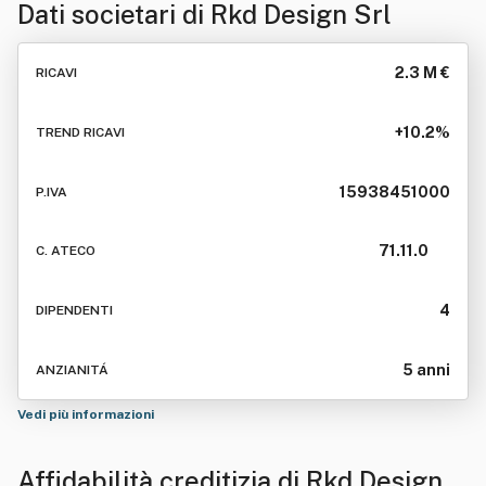
Dati societari di
Rkd Design Srl
2.3 M €
RICAVI
+10.2%
TREND RICAVI
15938451000
P.IVA
71.11.0
C. ATECO
4
DIPENDENTI
5 anni
ANZIANITÁ
Vedi più informazioni
Affidabilità creditizia di
Rkd Design