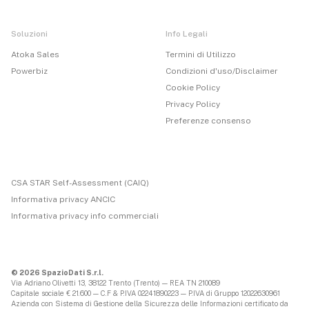
Soluzioni
Info Legali
Atoka Sales
Termini di Utilizzo
Powerbiz
Condizioni d'uso/Disclaimer
Cookie Policy
Privacy Policy
Preferenze consenso
CSA STAR Self-Assessment (CAIQ)
Informativa privacy ANCIC
Informativa privacy info commerciali
© 2026 SpazioDati S.r.l.
Via Adriano Olivetti 13, 38122 Trento (Trento) — REA TN 210089
Capitale sociale € 21.600 — C.F & P.IVA 02241890223 — P.IVA di Gruppo 12022630961
Azienda con Sistema di Gestione della Sicurezza delle Informazioni certificato da