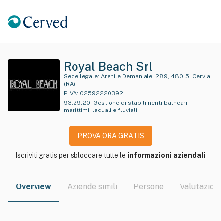
Royal Beach Srl
Sede legale:
Arenile Demaniale, 289, 48015, Cervia
(RA)
P.IVA:
02592220392
93.29.20
:
Gestione di stabilimenti balneari:
marittimi, lacuali e fluviali
PROVA ORA GRATIS
Iscriviti gratis per sbloccare tutte le
informazioni aziendali
Overview
Aziende simili
Persone
Valutazioni