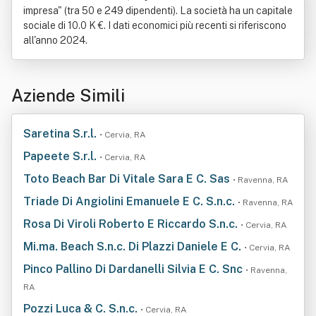
impresa" (tra 50 e 249 dipendenti). La società ha un capitale
sociale di 10.0 K €. I dati economici più recenti si riferiscono
all'anno 2024.
Aziende Simili
Saretina S.r.l.
• Cervia, RA
Papeete S.r.l.
• Cervia, RA
Toto Beach Bar Di Vitale Sara E C. Sas
• Ravenna, RA
Triade Di Angiolini Emanuele E C. S.n.c.
• Ravenna, RA
Rosa Di Viroli Roberto E Riccardo S.n.c.
• Cervia, RA
Mi.ma. Beach S.n.c. Di Plazzi Daniele E C.
• Cervia, RA
Pinco Pallino Di Dardanelli Silvia E C. Snc
• Ravenna,
RA
Pozzi Luca & C. S.n.c.
• Cervia, RA