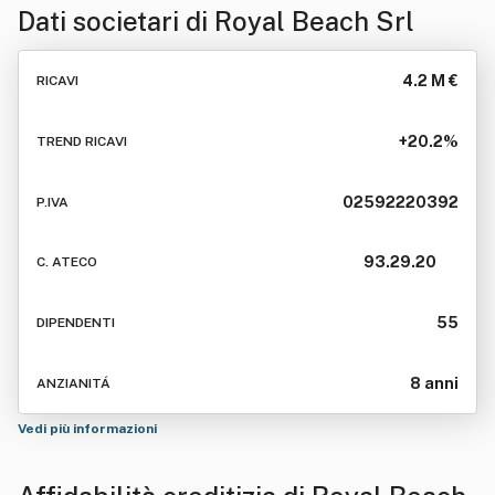
Dati societari di
Royal Beach Srl
4.2 M €
RICAVI
+20.2%
TREND RICAVI
02592220392
P.IVA
93.29.20
C. ATECO
55
DIPENDENTI
8 anni
ANZIANITÁ
Vedi più informazioni