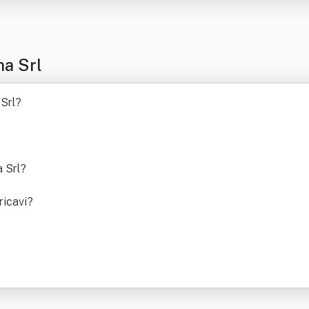
na Srl
 Srl
?
a Srl
?
ricavi
?