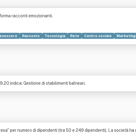
 forma racconti emozionanti.
enessere
Racconto
Tecnologia
Rete
Centro sociale
Marketing
Biblioteca
Discoteca
Edicola
Genere letterario
Museo
Pubbl
.20 indica: Gestione di stabilimenti balneari.
esa" per numero di dipendenti (tra 50 e 249 dipendenti). La società ha u