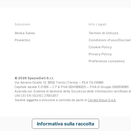
Soluzioni
Info Legali
Atoka Sales
Termini di Utilizzo
Powerbiz
Condizioni d'uso/Discla
Cookie Policy
Privacy Policy
Preferenze consenso
© 2026 SpazioDati S.r.l.
Via Adriano Olivetti 13, 38122 Trento (Trento) — REA TN 210089
Capitale sociale € 21.600 — C.F & P.IVA 02241890223 — P.IVA di Gruppo 12022630961
Azienda con Sistema di Gestione della Sicurezza delle Informazioni certificato da
UNI CEI EN ISO/IEC 27001:2017
Società soggetta a direzione e controllo da parte di
Cerved Group S.p.A.
Informativa sulla raccolta