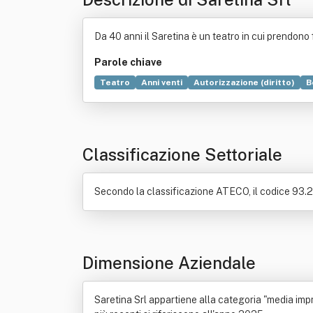
Da 40 anni il Saretina è un teatro in cui prendono
Parole chiave
Teatro
Anni venti
Autorizzazione (diritto)
B
Albergo
Bed and breakfast
Bevanda alcolica
Stabilimento balneare
Classificazione Settoriale
Secondo la classificazione ATECO, il codice 93.29
Dimensione Aziendale
Saretina Srl appartiene alla categoria "media impr