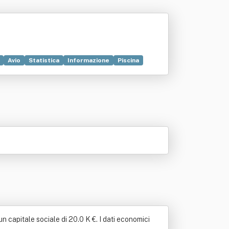
Avio
Statistica
Informazione
Piscina
ico esercizio
Ristorante
n capitale sociale di 20.0 K €. I dati economici