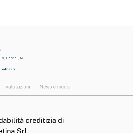
l
15, Cervia (RA)
 balneari
Valutazioni
News e media
dabilità creditizia di
etina Srl