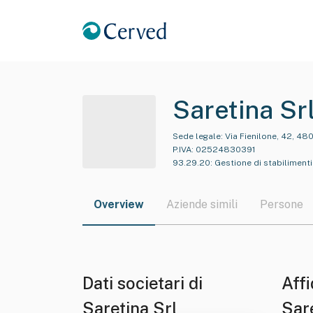
Saretina Sr
Sede legale:
Via Fienilone, 42, 480
P.IVA:
02524830391
93.29.20
:
Gestione di stabilimenti
Overview
Aziende simili
Persone
Dati societari di
Affi
Saretina Srl
Sar