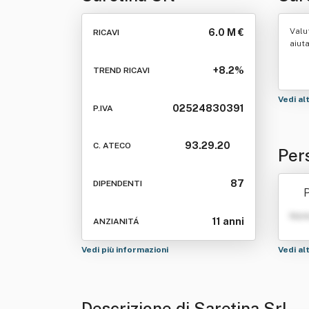
Valu
6.0 M €
RICAVI
aiut
+8.2%
TREND RICAVI
Vedi al
02524830391
P.IVA
93.29.20
C. ATECO
Per
87
DIPENDENTI
P
Nom
11 anni
ANZIANITÁ
Vedi più informazioni
Vedi al
Descrizione di Saretina Srl