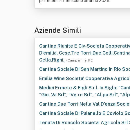
più recenti si riferiscono all'anno 2025.
Aziende Simili
Cantine Riunite E Civ-Societa Cooperativ
D'emilia, Ccse,Tre Torri,Due Colli,Cantina 
Cella,Righi,
• Campegine, RE
Cantina Sociale Di San Martino In Rio So
Emilia Wine Societa' Cooperativa Agrico
Medici Ermete & Figli S.r.l. In Sigla: "C
"Gio. Va Srl", "Vg.re Srl", "Al.pa Srl", "Alp
Cantine Due Torri Nella Val D'enza Soci
Cantina Sociale Di Puianello E Coviolo S
Tenuta Di Roncolo Societa' Agricola Srl