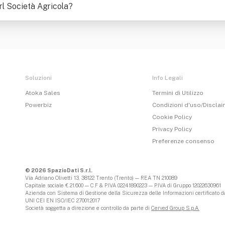
l Società Agricola
?
Soluzioni
Info Legali
Atoka Sales
Termini di Utilizzo
Powerbiz
Condizioni d'uso/Discla
Cookie Policy
Privacy Policy
Preferenze consenso
© 2026 SpazioDati S.r.l.
Via Adriano Olivetti 13, 38122 Trento (Trento) — REA TN 210089
Capitale sociale € 21.600 — C.F & P.IVA 02241890223 — P.IVA di Gruppo 12022630961
Azienda con Sistema di Gestione della Sicurezza delle Informazioni certificato da
UNI CEI EN ISO/IEC 27001:2017
Società soggetta a direzione e controllo da parte di
Cerved Group S.p.A.