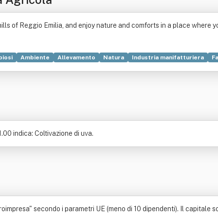
ills of Reggio Emilia, and enjoy nature and comforts in a place where y
biosi
Ambiente
Allevamento
Natura
Industria manifatturiera
F
00 indica: Coltivazione di uva.
oimpresa" secondo i parametri UE (meno di 10 dipendenti). Il capitale soc