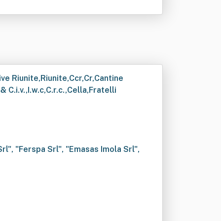
ve Riunite,Riunite,Ccr,Cr,Cantine
.i.v.,I.w.c,C.r.c.,Cella,Fratelli
rl", "Ferspa Srl", "Emasas Imola Srl",