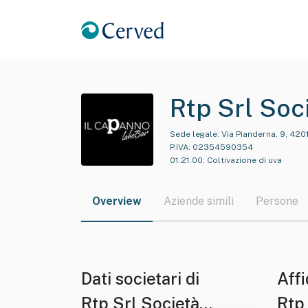
Rtp Srl Soc
Sede legale:
Via Pianderna, 9, 4201
P.IVA:
02354590354
01.21.00
:
Coltivazione di uva
Overview
Aziende simili
Persone
Dati societari di
Affi
Rtp Srl Società
Rtp