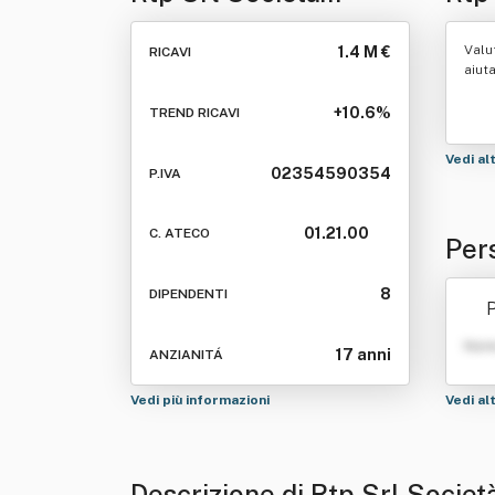
Agricola
Valu
1.4 M €
RICAVI
aiut
+10.6%
TREND RICAVI
Vedi al
02354590354
P.IVA
01.21.00
C. ATECO
Per
8
DIPENDENTI
P
Nom
17 anni
ANZIANITÁ
Vedi più informazioni
Vedi al
Descrizione di Rtp Srl Societ