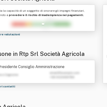
ta la capacità di un soggetto di onorare gli impegni finanziari,
ando a
prevedere il rischio di inadempienza nei pagamenti.
tre valutazioni
sone in Rtp Srl Società Agricola
residente Consiglio Amministrazione
emailATexample.com
e e Cognome
+39 0123456789
tri contatti
à Agricola