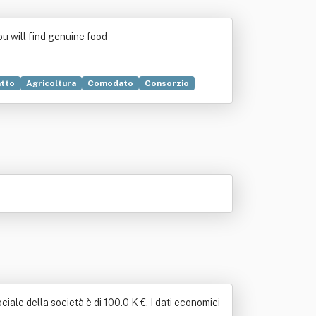
ou will find genuine food
atto
Agricoltura
Comodato
Consorzio
iale della società è di 100.0 K €. I dati economici