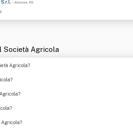
S.r.l.
• Albinea, RE
RE
 Società Agricola
cietà Agricola
?
icola
?
Agricola
?
icola
?
à Agricola
?