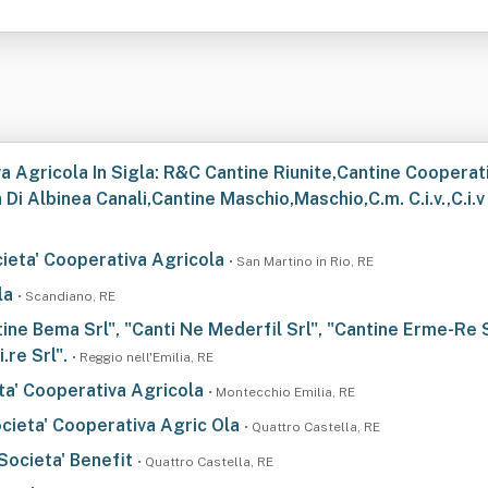
a Agricola In Sigla: R&C Cantine Riunite,Cantine Cooperati
Di Albinea Canali,Cantine Maschio,Maschio,C.m. C.i.v.,C.i.v & C
cieta' Cooperativa Agricola
• San Martino in Rio, RE
la
• Scandiano, RE
antine Bema Srl", "Canti Ne Mederfil Srl", "Cantine Erme-Re S
i.re Srl".
• Reggio nell'Emilia, RE
eta' Cooperativa Agricola
• Montecchio Emilia, RE
ocieta' Cooperativa Agric Ola
• Quattro Castella, RE
 Societa' Benefit
• Quattro Castella, RE