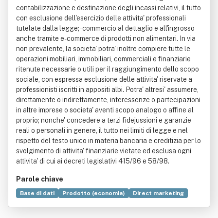
contabilizzazione e destinazione degli incassi relativi, il tutto
con esclusione dell'esercizio delle attivita' professionali
tutelate dalla legge; - commercio al dettaglio e all'ingrosso
anche tramite e-commerce di prodotti non alimentari. In via
non prevalente, la societa' potra' inoltre compiere tutte le
operazioni mobiliari, immobiliari, commerciali e finanziarie
ritenute necessarie o utili per il raggiungimento dello scopo
sociale, con espressa esclusione delle attivita' riservate a
professionisti iscritti in appositi albi. Potra' altresi' assumere,
direttamente o indirettamente, interessenze o partecipazioni
in altre imprese o societa' aventi scopo analogo o affine al
proprio; nonche' concedere a terzi fidejussioni e garanzie
reali o personali in genere, il tutto nei limiti di legge e nel
rispetto del testo unico in materia bancaria e creditizia per lo
svolgimento di attivita' finanziarie vietate ed esclusa ogni
attivita' di cui ai decreti legislativi 415/96 e 58/98.
Parole chiave
Base di dati
Prodotto (economia)
Direct marketing
Economia
Unione europea
Agenzia delle entrate
Dépliant
Tasse
Codice fiscale
Legge
Pubblicità