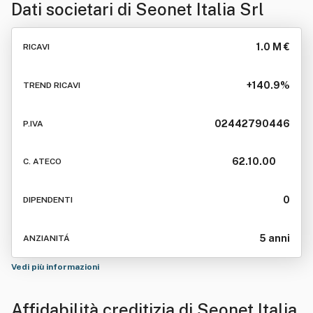
Dati societari di
Seonet Italia Srl
1.0 M €
RICAVI
+140.9%
TREND RICAVI
02442790446
P.IVA
62.10.00
C. ATECO
0
DIPENDENTI
5 anni
ANZIANITÁ
Vedi più informazioni
Affidabilità creditizia di
Seonet Italia