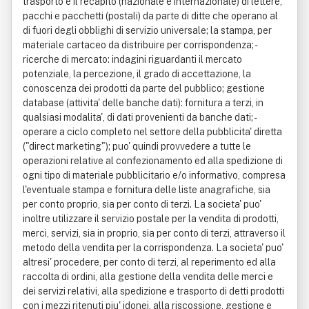
trasporto e il recapito (nazionale e internazionale) di lettere,
pacchi e pacchetti (postali) da parte di ditte che operano al
di fuori degli obblighi di servizio universale; la stampa, per
materiale cartaceo da distribuire per corrispondenza; -
ricerche di mercato: indagini riguardanti il mercato
potenziale, la percezione, il grado di accettazione, la
conoscenza dei prodotti da parte del pubblico; gestione
database (attivita' delle banche dati): fornitura a terzi, in
qualsiasi modalita', di dati provenienti da banche dati; -
operare a ciclo completo nel settore della pubblicita' diretta
("direct marketing"); puo' quindi provvedere a tutte le
operazioni relative al confezionamento ed alla spedizione di
ogni tipo di materiale pubblicitario e/o informativo, compresa
l'eventuale stampa e fornitura delle liste anagrafiche, sia
per conto proprio, sia per conto di terzi. La societa' puo'
inoltre utilizzare il servizio postale per la vendita di prodotti,
merci, servizi, sia in proprio, sia per conto di terzi, attraverso il
metodo della vendita per la corrispondenza. La societa' puo'
altresi' procedere, per conto di terzi, al reperimento ed alla
raccolta di ordini, alla gestione della vendita delle merci e
dei servizi relativi, alla spedizione e trasporto di detti prodotti
con i mezzi ritenuti piu' idonei, alla riscossione, gestione e