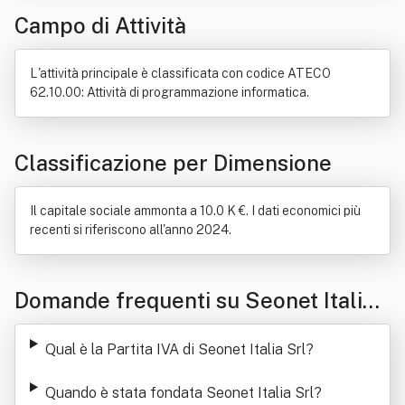
Campo di Attività
Stampa
Commercio
Merce
Pagina web
Ricerca di mercato
Servizio postale
Software
L'attività principale è classificata con codice ATECO
62.10.00: Attività di programmazione informatica.
Classificazione per Dimensione
Il capitale sociale ammonta a 10.0 K €. I dati economici più
recenti si riferiscono all'anno 2024.
Domande frequenti su Seonet Italia
Srl
Qual è la Partita IVA di Seonet Italia Srl
?
Quando è stata fondata Seonet Italia Srl
?