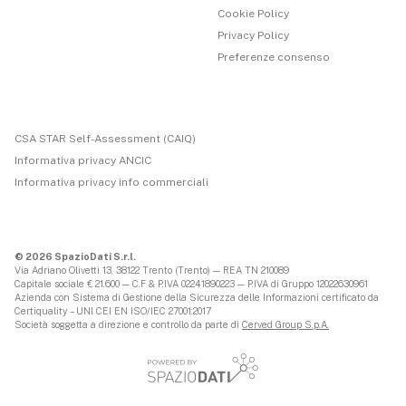
Cookie Policy
Privacy Policy
Preferenze consenso
CSA STAR Self-Assessment (CAIQ)
Informativa privacy ANCIC
Informativa privacy info commerciali
© 2026 SpazioDati S.r.l.
Via Adriano Olivetti 13, 38122 Trento (Trento) — REA TN 210089
Capitale sociale € 21.600 — C.F & P.IVA 02241890223 — P.IVA di Gruppo 12022630961
Azienda con Sistema di Gestione della Sicurezza delle Informazioni certificato da
Certiquality – UNI CEI EN ISO/IEC 27001:2017
Società soggetta a direzione e controllo da parte di
Cerved Group S.p.A.