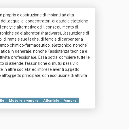
in proprio e costruzione di impianti ad alta
i dell'acqua, di concentratori, di caldaie elettriche
di energie alternative ed il conseguimento di
troniche ed elaboratori (hardware), l'assunzione di
o, di rame e sue leghe, di ferro e di carpenteria
in campo chimico-farmaceutico, elettronico, nonche'
matica in generale, nonche' l'assistenza tecnica e
attivita' professionale. Essa potra' compiere tutte le
to di aziende, l'assunzione di mutui passivi di
ze in altre societa' ed imprese aventi oggetto
ll'oggetto principale, con esclusione di attivita'
ile
Motore a vapore
Alluminio
Vapore
ei metalli
Lega (metallurgia)
Rame