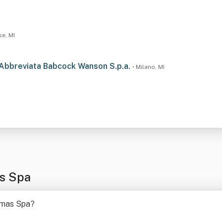
se, MI
a Abbreviata Babcock Wanson S.p.a.
• Milano, MI
as Spa
ilmas Spa
?