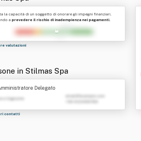
ta la capacità di un soggetto di onorare gli impegni finanziari,
ando a
prevedere il rischio di inadempienza nei pagamenti.
tre valutazioni
sone in Stilmas Spa
mministratore Delegato
emailATexample.com
e e Cognome
+39 0123456789
tri contatti