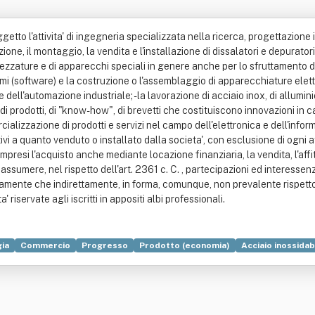
getto l'attivita' di ingegneria specializzata nella ricerca, progettazione 
uzione, il montaggio, la vendita e l'installazione di dissalatori e depurator
ttrezzature e di apparecchi speciali in genere anche per lo sfruttamento 
ammi (software) e la costruzione o l'assemblaggio di apparecchiature elet
ell'automazione industriale; - la lavorazione di acciaio inox, di allumini
me, di prodotti, di "know-how", di brevetti che costituiscono innovazioni 
alizzazione di prodotti e servizi nel campo dell'elettronica e dell'infor
relativi a quanto venduto o installato dalla societa', con esclusione di ogni 
ompresi l'acquisto anche mediante locazione finanziaria, la vendita, l'affit
 assumere, nel rispetto dell'art. 2361 c. C. , partecipazioni ed interessen
tamente che indirettamente, in forma, comunque, non prevalente rispetto a
' riservate agli iscritti in appositi albi professionali.
ia
Commercio
Progresso
Prodotto (economia)
Acciaio inossidab
Elettricità
Generatore di vapore
Impianto industriale
Lavorazione d