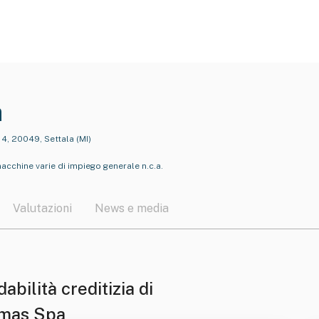
a
 14, 20049, Settala (MI)
acchine varie di impiego generale n.c.a.
Valutazioni
News e media
dabilità creditizia di
lmas Spa