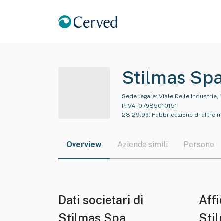
Stilmas Sp
Sede legale:
Viale Delle Industrie,
P.IVA:
07985010151
28.29.99
:
Fabbricazione di altre m
Overview
Aziende simili
Persone
Dati societari di
Affi
Stilmas Spa
Sti