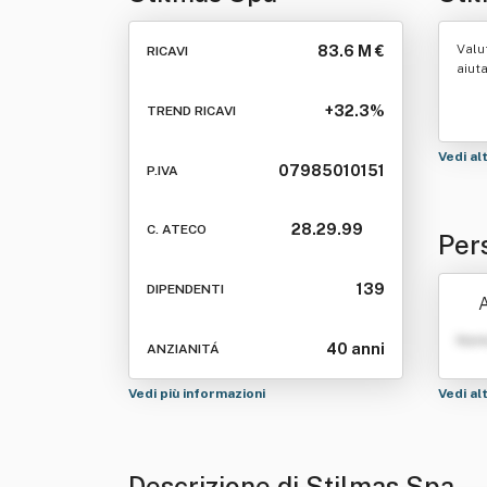
Valu
83.6 M €
RICAVI
aiut
+32.3%
TREND RICAVI
Vedi al
07985010151
P.IVA
28.29.99
C. ATECO
Per
139
DIPENDENTI
A
Nom
40 anni
ANZIANITÁ
Vedi più informazioni
Vedi al
Descrizione di Stilmas Spa