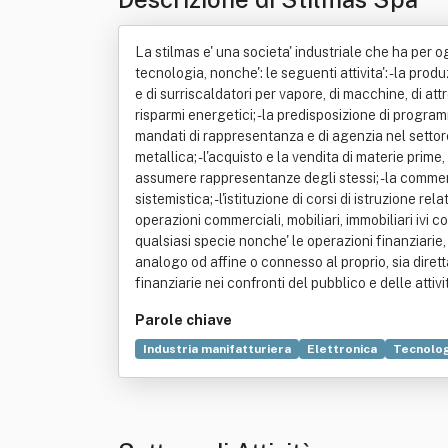
La stilmas e' una societa' industriale che ha per og
tecnologia, nonche': le seguenti attivita': - la prod
e di surriscaldatori per vapore, di macchine, di a
risparmi energetici; - la predisposizione di progr
mandati di rappresentanza e di agenzia nel settore d
metallica; - l'acquisto e la vendita di materie pri
assumere rappresentanze degli stessi; - la commerci
sistemistica; - l'istituzione di corsi di istruzione 
operazioni commerciali, mobiliari, immobiliari ivi c
qualsiasi specie nonche' le operazioni finanziarie,
analogo od affine o connesso al proprio, sia diret
finanziarie nei confronti del pubblico e delle attivita
Parole chiave
Industria manifatturiera
Elettronica
Tecnolog
Alta tecnologia
Automazione
Costruzione
Teoria dei sistemi