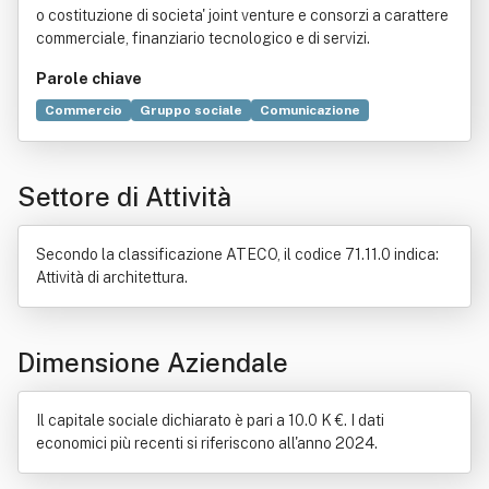
o costituzione di societa' joint venture e consorzi a carattere
commerciale, finanziario tecnologico e di servizi.
Parole chiave
Commercio
Gruppo sociale
Comunicazione
Tecnologia
Bene immobile
Compravendita
Costruzione
Restauro
Consorzio
Settore di Attività
Formazione professionale
Industria
Persona giuridica
Progettazione
Secondo la classificazione ATECO, il codice 71.11.0 indica:
Attività di architettura.
Dimensione Aziendale
Il capitale sociale dichiarato è pari a 10.0 K €. I dati
economici più recenti si riferiscono all'anno 2024.