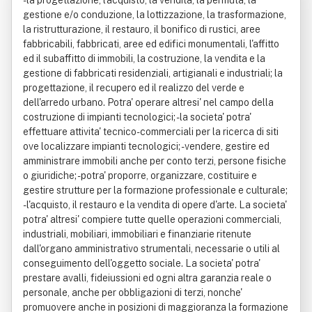
- la progettazione, l'acquisto, la vendita, la permuta, la
gestione e/o conduzione, la lottizzazione, la trasformazione,
la ristrutturazione, il restauro, il bonifico di rustici, aree
fabbricabili, fabbricati, aree ed edifici monumentali, l'affitto
ed il subaffitto di immobili, la costruzione, la vendita e la
gestione di fabbricati residenziali, artigianali e industriali; la
progettazione, il recupero ed il realizzo del verde e
dell'arredo urbano. Potra' operare altresi' nel campo della
costruzione di impianti tecnologici; - la societa' potra'
effettuare attivita' tecnico-commerciali per la ricerca di siti
ove localizzare impianti tecnologici; - vendere, gestire ed
amministrare immobili anche per conto terzi, persone fisiche
o giuridiche; - potra' proporre, organizzare, costituire e
gestire strutture per la formazione professionale e culturale;
- l'acquisto, il restauro e la vendita di opere d'arte. La societa'
potra' altresi' compiere tutte quelle operazioni commerciali,
industriali, mobiliari, immobiliari e finanziarie ritenute
dall'organo amministrativo strumentali, necessarie o utili al
conseguimento dell'oggetto sociale. La societa' potra'
prestare avalli, fideiussioni ed ogni altra garanzia reale o
personale, anche per obbligazioni di terzi, nonche'
promuovere anche in posizioni di maggioranza la formazione