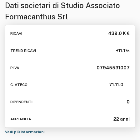
Dati societari di
Studio Associato
Formacanthus Srl
439.0 K €
RICAVI
+11.1%
TREND RICAVI
07945531007
P.IVA
71.11.0
C. ATECO
0
DIPENDENTI
22 anni
ANZIANITÁ
Vedi più informazioni