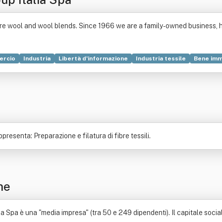
re wool and wool blends. Since 1966 we are a family-owned business, 
rcio
Industria
Libertà d'informazione
Industria tessile
Bene imm
ediazione finanziaria
Titolo (finanza)
presenta: Preparazione e filatura di fibre tessili.
ne
a Spa è una "media impresa" (tra 50 e 249 dipendenti). Il capitale socia