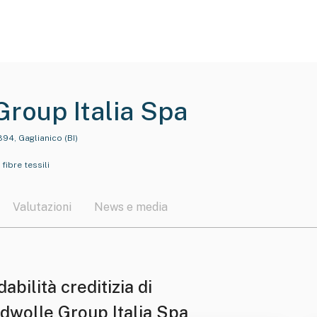
roup Italia Spa
894, Gaglianico (BI)
fibre tessili
Valutazioni
News e media
dabilità creditizia di
dwolle Group Italia Spa