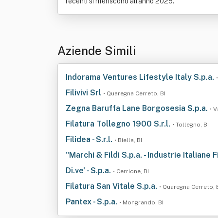
recenti si riferiscono all'anno 2025.
Aziende Simili
Indorama Ventures Lifestyle Italy S.p.a.
Filivivi Srl
• Quaregna Cerreto, BI
Zegna Baruffa Lane Borgosesia S.p.a.
• V
Filatura Tollegno 1900 S.r.l.
• Tollegno, BI
Filidea - S.r.l.
• Biella, BI
"Marchi & Fildi S.p.a. - Industrie Italiane 
Di.ve' - S.p.a.
• Cerrione, BI
Filatura San Vitale S.p.a.
• Quaregna Cerreto, 
Pantex - S.p.a.
• Mongrando, BI