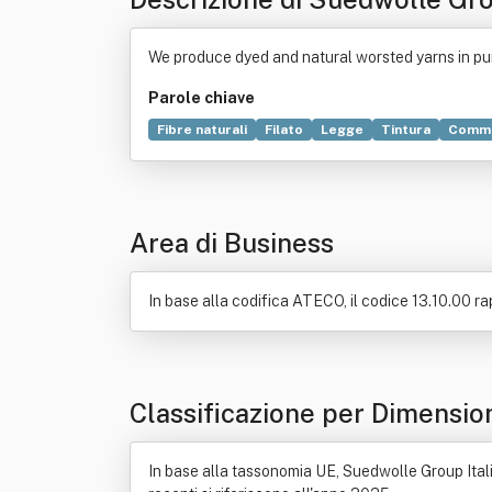
We produce dyed and natural worsted yarns in pu
Parole chiave
Fibre naturali
Filato
Legge
Tintura
Comme
Testo unico delle disposizioni in materia di interm
Area di Business
In base alla codifica ATECO, il codice 13.10.00 rap
Classificazione per Dimensio
In base alla tassonomia UE, Suedwolle Group Itali