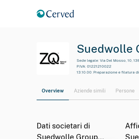
Suedwolle G
Sede legale:
Via Del Mosso, 10, 13
P.IVA:
01221210022
13.10.00
:
Preparazione e filatura di 
Overview
Aziende simili
Persone
Dati societari di
Affi
Suedwolle Group
Sue