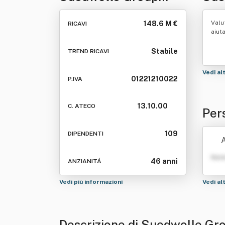
Italia Spa
Valu
148.6 M €
RICAVI
aiut
Stabile
TREND RICAVI
Vedi al
01221210022
P.IVA
13.10.00
C. ATECO
Per
109
DIPENDENTI
A
Nom
46 anni
ANZIANITÁ
Vedi più informazioni
Vedi al
Descrizione di Suedwolle Gro