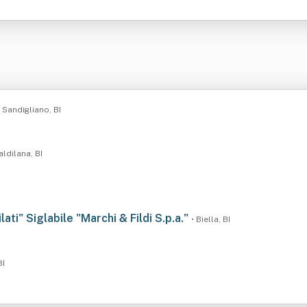
• Sandigliano, BI
aldilana, BI
Filati" Siglabile "Marchi & Fildi S.p.a."
• Biella, BI
BI