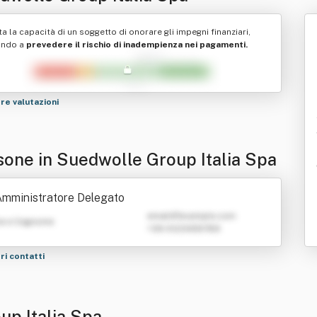
ta la capacità di un soggetto di onorare gli impegni finanziari,
ando a
prevedere il rischio di inadempienza nei pagamenti.
tre valutazioni
sone in Suedwolle Group Italia Spa
mministratore Delegato
emailATexample.com
e e Cognome
+39 0123456789
tri contatti
up Italia Spa