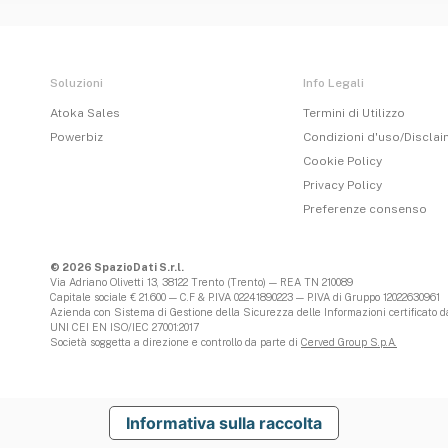
Soluzioni
Info Legali
Atoka Sales
Termini di Utilizzo
Powerbiz
Condizioni d'uso/Discla
Cookie Policy
Privacy Policy
Preferenze consenso
© 2026 SpazioDati S.r.l.
Via Adriano Olivetti 13, 38122 Trento (Trento) — REA TN 210089
Capitale sociale € 21.600 — C.F & P.IVA 02241890223 — P.IVA di Gruppo 12022630961
Azienda con Sistema di Gestione della Sicurezza delle Informazioni certificato da
UNI CEI EN ISO/IEC 27001:2017
Società soggetta a direzione e controllo da parte di
Cerved Group S.p.A.
Informativa sulla raccolta