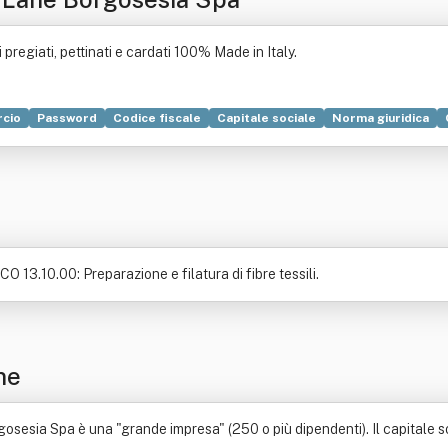
regiati, pettinati e cardati 100% Made in Italy.
cio
Password
Codice fiscale
Capitale sociale
Norma giuridica
izioni in materia di intermediazione finanziaria
O 13.10.00: Preparazione e filatura di fibre tessili.
ne
esia Spa è una "grande impresa" (250 o più dipendenti). Il capitale soc