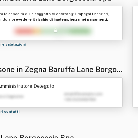
ta la capacità di un soggetto di onorare gli impegni finanziari,
ando a
prevedere il rischio di inadempienza nei pagamenti.
tre valutazioni
sone in Zegna Baruffa Lane Borgos
a Spa
mministratore Delegato
emailATexample.com
e e Cognome
+39 0123456789
tri contatti
a Lane Borgosesia Spa