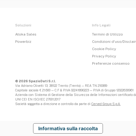
Soluzioni
Info Legali
Atoka Sales
Termini di Utilizzo
Powerbiz
Condizioni d'uso/Discla
Cookie Policy
Privacy Policy
Preferenze consenso
© 2026 SpazioDati S.r.l.
Via Adriano Olivetti 13, 38122 Trento (Trento) — REA TN 210089
Capitale sociale € 21.600 — C.F & P.IVA 02241890223 — P.IVA di Gruppo 12022630961
Azienda con Sistema di Gestione della Sicurezza delle Informazioni certificato da
UNI CEI EN ISO/IEC 27001:2017
Società soggetta a direzione e controllo da parte di
Cerved Group S.p.A.
Informativa sulla raccolta