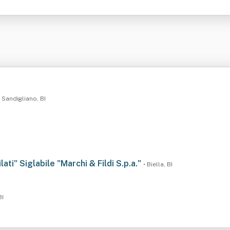
• Sandigliano, BI
Filati" Siglabile "Marchi & Fildi S.p.a."
• Biella, BI
BI