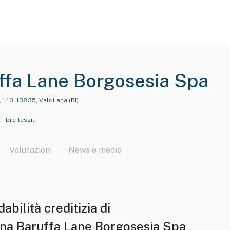
ffa Lane Borgosesia Spa
 140, 13835, Valdilana (BI)
fibre tessili
Valutazioni
News e media
dabilità creditizia di
na Baruffa Lane Borgosesia Spa