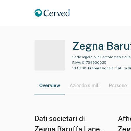
Zegna Baru
Sede legale:
Via Bartolomeo Sella,
P.IVA:
01734930025
13.10.00
:
Preparazione e filatura di 
Overview
Aziende simili
Persone
Dati societari di
Affi
Zegna Baruffa Lane
Zeg