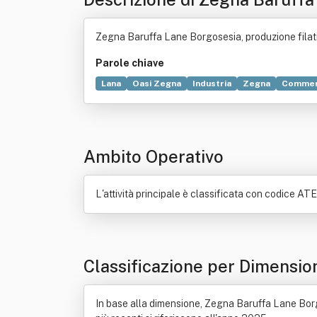
Zegna Baruffa Lane Borgosesia, produzione filati p
Parole chiave
Lana
Oasi Zegna
Industria
Zegna
Commer
Fibra naturale
Legge
Testo unico delle dispos
Ambito Operativo
L'attività principale è classificata con codice ATEC
Classificazione per Dimensio
In base alla dimensione, Zegna Baruffa Lane Borgos