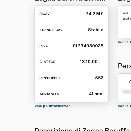
Borgosesia Spa
Valu
74.2 M €
RICAVI
aiut
Stabile
TREND RICAVI
Vedi al
01734930025
P.IVA
13.10.00
C. ATECO
Per
esi
552
DIPENDENTI
A
Nom
41 anni
ANZIANITÁ
Vedi più informazioni
Vedi al
Descrizione di Zegna Baruff