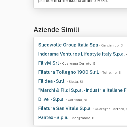
più recenti si riferiscono all'anno 2025.
Aziende Simili
Suedwolle Group Italia Spa
• Gaglianico, BI
Indorama Ventures Lifestyle Italy S.p.a.
Filivivi Srl
• Quaregna Cerreto, BI
Filatura Tollegno 1900 S.r.l.
• Tollegno, BI
Filidea - S.r.l.
• Biella, BI
"Marchi & Fildi S.p.a. - Industrie Italiane 
Di.ve' - S.p.a.
• Cerrione, BI
Filatura San Vitale S.p.a.
• Quaregna Cerreto, 
Pantex - S.p.a.
• Mongrando, BI