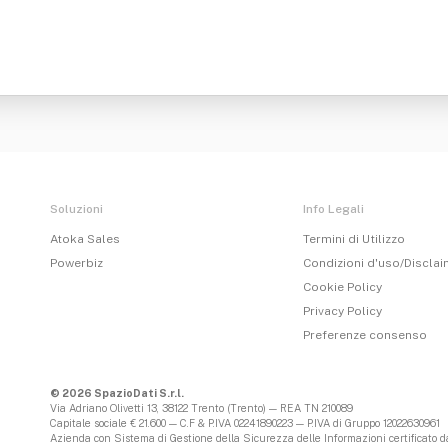
Soluzioni
Info Legali
Atoka Sales
Termini di Utilizzo
Powerbiz
Condizioni d'uso/Discla
Cookie Policy
Privacy Policy
Preferenze consenso
© 2026 SpazioDati S.r.l.
Via Adriano Olivetti 13, 38122 Trento (Trento) — REA TN 210089
Capitale sociale € 21.600 — C.F & P.IVA 02241890223 — P.IVA di Gruppo 12022630961
Azienda con Sistema di Gestione della Sicurezza delle Informazioni certificato da