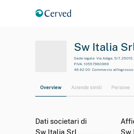
Sw Italia Sr
Sede legale:
Via Adige, 5/7, 25015
P.IVA:
10557960969
46.62.00
:
Commercio all'ingrosso d
Overview
Aziende simili
Persone
Dati societari di
Affi
Sw Italia Srl
Sw I