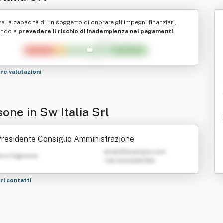
ta la capacità di un soggetto di onorare gli impegni finanziari,
ando a
prevedere il rischio di inadempienza nei pagamenti.
tre valutazioni
one in Sw Italia Srl
residente Consiglio Amministrazione
emailATexample.com
e e Cognome
+39 0123456789
tri contatti