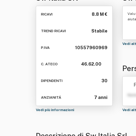
Valu
8.8 M €
RICAVI
aiut
Stabile
TREND RICAVI
Vedi al
10557960969
P.IVA
46.62.00
C. ATECO
Pers
30
DIPENDENTI
P
Nom
7 anni
ANZIANITÁ
Vedi più informazioni
Vedi al
Descrizione di Sw Italia Srl