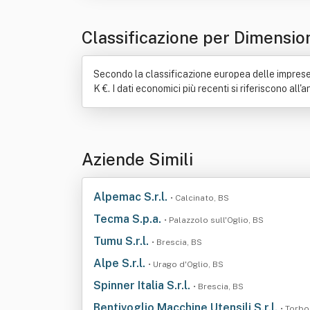
Classificazione per Dimensio
Secondo la classificazione europea delle imprese, 
K €. I dati economici più recenti si riferiscono all
Aziende Simili
Alpemac S.r.l.
• Calcinato, BS
Tecma S.p.a.
• Palazzolo sull'Oglio, BS
Tumu S.r.l.
• Brescia, BS
Alpe S.r.l.
• Urago d'Oglio, BS
Spinner Italia S.r.l.
• Brescia, BS
Bentivoglio Macchine Utensili S.r.l.
• Torbo