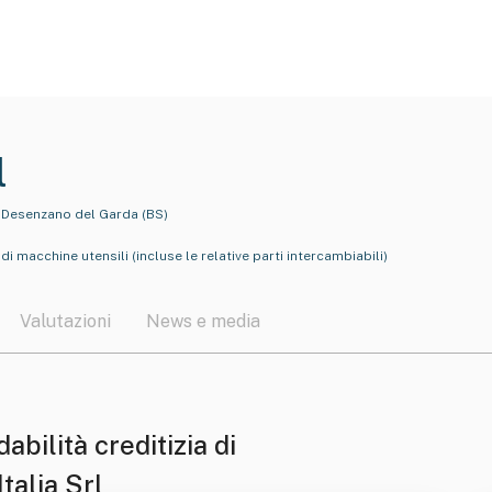
l
, Desenzano del Garda (BS)
i macchine utensili (incluse le relative parti intercambiabili)
Valutazioni
News e media
dabilità creditizia di
talia Srl