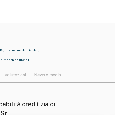
015, Desenzano del Garda (BS)
di macchine utensili
Valutazioni
News e media
dabilità creditizia di
 Srl