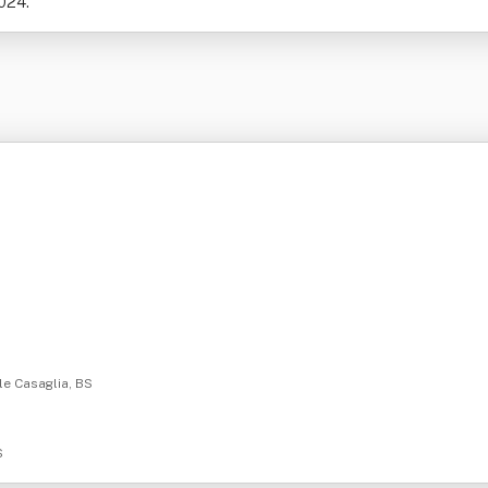
2024.
le Casaglia, BS
S