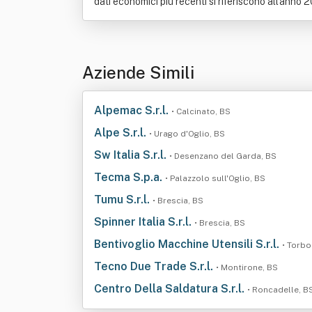
dati economici più recenti si riferiscono all'anno 
Aziende Simili
Alpemac S.r.l.
• Calcinato, BS
Alpe S.r.l.
• Urago d'Oglio, BS
Sw Italia S.r.l.
• Desenzano del Garda, BS
Tecma S.p.a.
• Palazzolo sull'Oglio, BS
Tumu S.r.l.
• Brescia, BS
Spinner Italia S.r.l.
• Brescia, BS
Bentivoglio Macchine Utensili S.r.l.
• Torbo
Tecno Due Trade S.r.l.
• Montirone, BS
Centro Della Saldatura S.r.l.
• Roncadelle, B