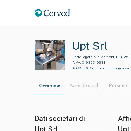
Upt Srl
Sede legale:
Via Marconi, 133, 25
P.IVA:
01939310981
46.62.00
:
Commercio all'ingrosso 
Overview
Aziende simili
Persone
Dati societari di
Affi
Upt Srl
Upt