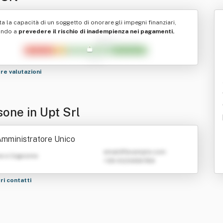
ta la capacità di un soggetto di onorare gli impegni finanziari,
ando a
prevedere il rischio di inadempienza nei pagamenti.
tre valutazioni
sone in Upt Srl
mministratore Unico
emailATexample.com
e e Cognome
+39 0123456789
tri contatti