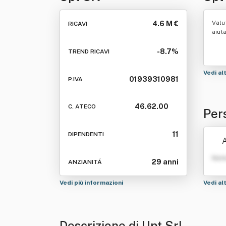
Valu
4.6 M €
RICAVI
aiut
-8.7%
TREND RICAVI
Vedi al
01939310981
P.IVA
46.62.00
C. ATECO
Per
11
DIPENDENTI
A
Nom
29 anni
ANZIANITÁ
Vedi più informazioni
Vedi al
Descrizione di Upt Srl