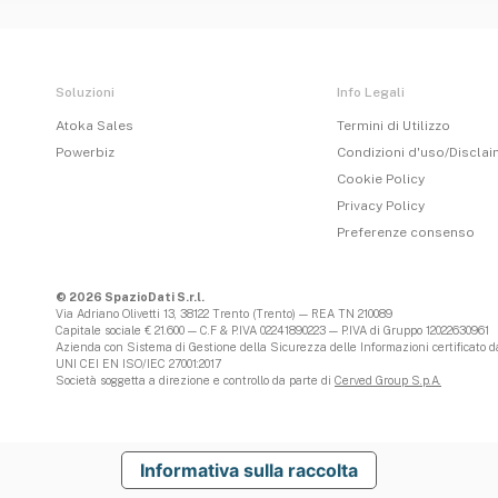
Soluzioni
Info Legali
Atoka Sales
Termini di Utilizzo
Powerbiz
Condizioni d'uso/Discla
Cookie Policy
Privacy Policy
Preferenze consenso
© 2026 SpazioDati S.r.l.
Via Adriano Olivetti 13, 38122 Trento (Trento) — REA TN 210089
Capitale sociale € 21.600 — C.F & P.IVA 02241890223 — P.IVA di Gruppo 12022630961
Azienda con Sistema di Gestione della Sicurezza delle Informazioni certificato da
UNI CEI EN ISO/IEC 27001:2017
Società soggetta a direzione e controllo da parte di
Cerved Group S.p.A.
Informativa sulla raccolta