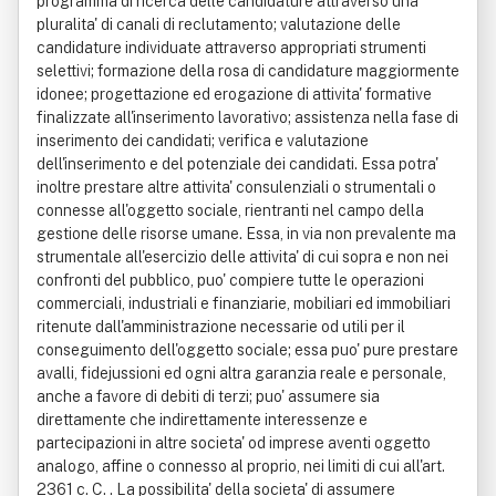
programma di ricerca delle candidature attraverso una
pluralita' di canali di reclutamento; valutazione delle
candidature individuate attraverso appropriati strumenti
selettivi; formazione della rosa di candidature maggiormente
idonee; progettazione ed erogazione di attivita' formative
finalizzate all'inserimento lavorativo; assistenza nella fase di
inserimento dei candidati; verifica e valutazione
dell'inserimento e del potenziale dei candidati. Essa potra'
inoltre prestare altre attivita' consulenziali o strumentali o
connesse all'oggetto sociale, rientranti nel campo della
gestione delle risorse umane. Essa, in via non prevalente ma
strumentale all'esercizio delle attivita' di cui sopra e non nei
confronti del pubblico, puo' compiere tutte le operazioni
commerciali, industriali e finanziarie, mobiliari ed immobiliari
ritenute dall'amministrazione necessarie od utili per il
conseguimento dell'oggetto sociale; essa puo' pure prestare
avalli, fidejussioni ed ogni altra garanzia reale e personale,
anche a favore di debiti di terzi; puo' assumere sia
direttamente che indirettamente interessenze e
partecipazioni in altre societa' od imprese aventi oggetto
analogo, affine o connesso al proprio, nei limiti di cui all'art.
2361 c. C. . La possibilita' della societa' di assumere