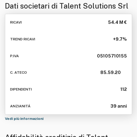
Dati societari di
Talent Solutions Srl
54.4 M €
RICAVI
+9.7%
TREND RICAVI
05105710155
P.IVA
85.59.20
C. ATECO
112
DIPENDENTI
39 anni
ANZIANITÁ
Vedi più informazioni