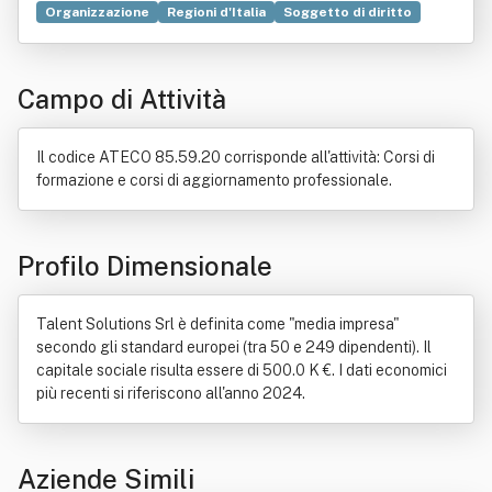
Organizzazione
Regioni d'Italia
Soggetto di diritto
Ricerca scientifica
Formazione
Banca d'Italia
Commercio
Committente
Industria
Legge
Campo di Attività
Sindacato
Unione europea
Il codice ATECO 85.59.20 corrisponde all'attività: Corsi di
formazione e corsi di aggiornamento professionale.
Profilo Dimensionale
Talent Solutions Srl è definita come "media impresa"
secondo gli standard europei (tra 50 e 249 dipendenti). Il
capitale sociale risulta essere di 500.0 K €. I dati economici
più recenti si riferiscono all'anno 2024.
Aziende Simili