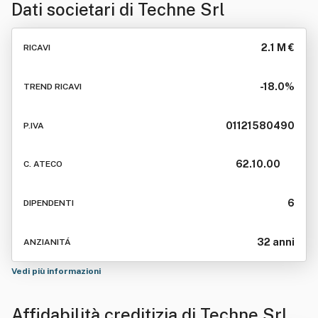
Dati societari di
Techne Srl
2.1 M €
RICAVI
-18.0%
TREND RICAVI
01121580490
P.IVA
62.10.00
C. ATECO
6
DIPENDENTI
32 anni
ANZIANITÁ
Vedi più informazioni
Affidabilità creditizia di
Techne Srl