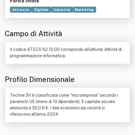
Parole chiave
Attrezzo
Digitale
Industria
Marketing
Distribuzione commerciale
Tecnica
Applicazioni
Commercio
Programmazione
Project management
Campo di Attività
Risorse
Elettronica
Software
Territorio
Ambiente (biologia)
Consulenza
Edilizia
Mobile (arredamento)
Ricerca scientifica
Servizio
Il codice ATECO 62.10.00 corrisponde all'attività: Attività di
Tecnico
Tecnologia
Vendita al dettaglio
programmazione informatica.
Profilo Dimensionale
Techne Srl è classificata come "microimpresa" secondo i
parametri UE (meno di 10 dipendenti). Il capitale sociale
ammonta a 30.0 K €. I dati economici più recenti si
riferiscono all'anno 2024.