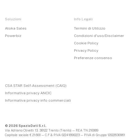
Soluzioni
Info Legali
Atoka Sales
Termini di Utilizzo
Powerbiz
Condizioni d'uso/Disclaimer
Cookie Policy
Privacy Policy
Preferenze consenso
CSA STAR Self-Assessment (CAIQ)
Informativa privacy ANCIC
Informativa privacy info commerciali
© 2026 SpazioDati S.r.l.
Via Adriano Olivetti 13, 38122 Trento (Trento) — REA TN 210089
Capitale sociale € 21.600 — C.F & P.IVA 02241890223 — P.IVA di Gruppo 12022630961