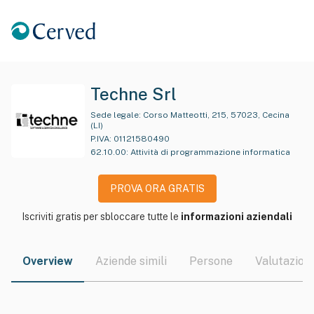
Techne Srl
Sede legale:
Corso Matteotti, 215, 57023, Cecina
(LI)
P.IVA:
01121580490
62.10.00
:
Attività di programmazione informatica
PROVA ORA GRATIS
Iscriviti gratis per sbloccare tutte le
informazioni aziendali
Overview
Aziende simili
Persone
Valutazioni