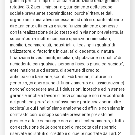
gomma per tutti i tipi di stampa e produzione della gomma
relativa. 3. 2 per il miglior raggiungimento delle scopo
sociale prevalente sopraindicato, purche' ritenute dall
organo amministrativo necessarie od utili in quanto abbiano
direttamente attinenza o siano funzionalmente connesse
con la realizzazione dello stesso ed in via non prevalente, la
societa' potra' inoltre compiere operazioni immobiliari,
mobiliari, commerciali, industriali, di leasing in qualita' di
utilizzatore, di factoring in qualita' di cedente, di natura
finanziaria (investimenti, mobiliari, stipulazione in qualita' di
richiedente con qualsiasi persona fisica o giuridica, societa',
ente, nazionale od estero, di aperture di credito,
anticipazioni bancarie, sconti. Fidi bancari, mutui ed in
genere ogni operazione di finanziamento e di assicurazione)
nonche' concedere avalli, fideiussioni, ipoteche ed in genere
garanzie anche a favore di terzi comunque non nei confronti
del pubblico; potra' altresi' assumere partecipazioni in altre
societa' le cui finalita' siano analoghe od affini e non siano in
contrasto con lo scopo sociale prevalente previsto nel
presente atto e comunque non ai fin di collocamento, il tutto
con esclusione delle operazioni di raccolta del risparmio
riservate ad istituti di credito e di quelle riportate dall art. 2