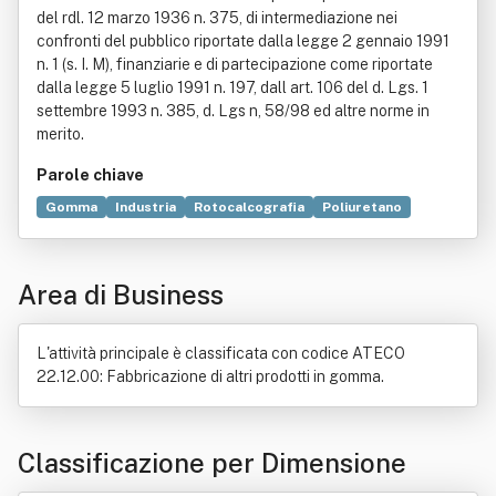
del rdl. 12 marzo 1936 n. 375, di intermediazione nei
confronti del pubblico riportate dalla legge 2 gennaio 1991
n. 1 (s. I. M), finanziarie e di partecipazione come riportate
dalla legge 5 luglio 1991 n. 197, dall art. 106 del d. Lgs. 1
settembre 1993 n. 385, d. Lgs n, 58/98 ed altre norme in
merito.
Parole chiave
Gomma
Industria
Rotocalcografia
Poliuretano
Produzione
Vetro
Carbonio
Stampa
Stampa offset
Assicurazione
Cilindro (geometria)
Commercio
Area di Business
Decreto legislativo
Norma giuridica
L'attività principale è classificata con codice ATECO
22.12.00: Fabbricazione di altri prodotti in gomma.
Classificazione per Dimensione