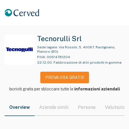
Tecnorulli Srl
Sede legale:
Via Rossini, 5, 40067, Rastignano,
Pianoro (BO)
P.IVA:
00514761204
22.12.00
:
Fabbricazione di altri prodotti in gomma
PROVA ORA GRATIS
Iscriviti gratis per sbloccare tutte le
informazioni aziendali
Overview
Aziende simili
Persone
Valutazioni