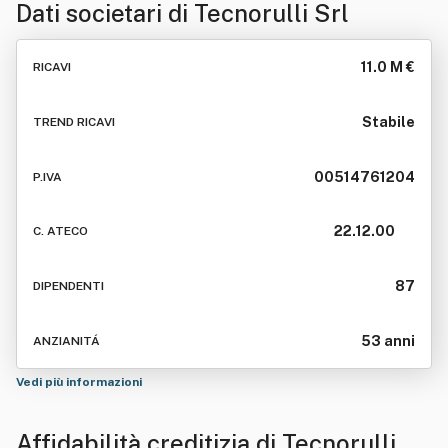
Dati societari di
Tecnorulli Srl
11.0 M €
RICAVI
Stabile
TREND RICAVI
00514761204
P.IVA
22.12.00
C. ATECO
87
DIPENDENTI
53 anni
ANZIANITÁ
Vedi più informazioni
Affidabilità creditizia di
Tecnorulli