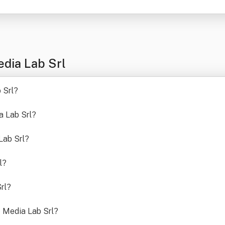
dia Lab Srl
 Srl
?
a Lab Srl
?
Lab Srl
?
l
?
rl
?
e Media Lab Srl
?