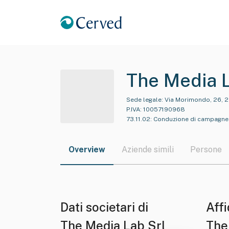
The Media L
Sede legale:
Via Morimondo, 26, 2
P.IVA:
10057190968
73.11.02
:
Conduzione di campagne di
Overview
Aziende simili
Persone
Dati societari di
Affi
The Media Lab Srl
The