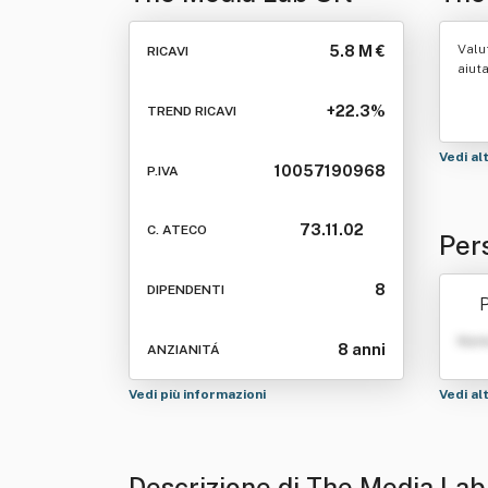
Valu
5.8 M €
RICAVI
aiut
+22.3%
TREND RICAVI
Vedi al
10057190968
P.IVA
73.11.02
C. ATECO
Per
8
DIPENDENTI
P
Nom
8 anni
ANZIANITÁ
Vedi più informazioni
Vedi al
Descrizione di The Media Lab