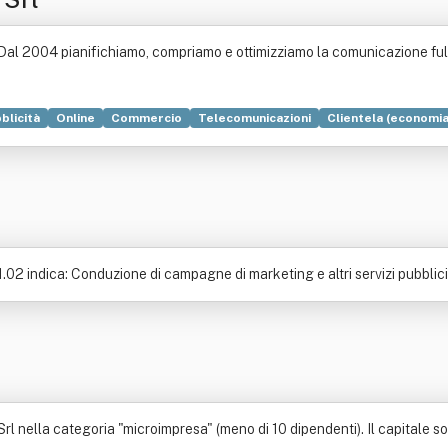
Dal 2004 pianifichiamo, compriamo e ottimizziamo la comunicazione full 
blicità
Online
Commercio
Telecomunicazioni
Clientela (economia
keting
Ricerca di mercato
Ricerca scientifica
Sviluppo economico
02 indica: Conduzione di campagne di marketing e altri servizi pubblicit
 nella categoria "microimpresa" (meno di 10 dipendenti). Il capitale so