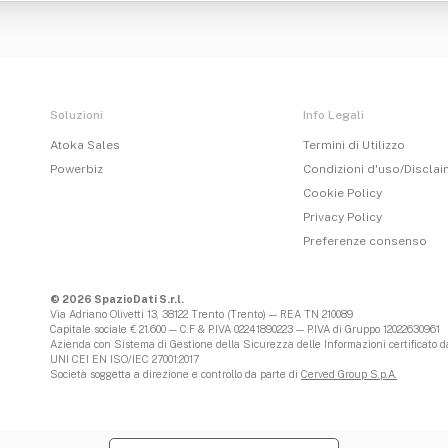
Soluzioni
Info Legali
Atoka Sales
Termini di Utilizzo
Powerbiz
Condizioni d'uso/Discla
Cookie Policy
Privacy Policy
Preferenze consenso
© 2026 SpazioDati S.r.l.
Via Adriano Olivetti 13, 38122 Trento (Trento) — REA TN 210089
Capitale sociale € 21.600 — C.F & P.IVA 02241890223 — P.IVA di Gruppo 12022630961
Azienda con Sistema di Gestione della Sicurezza delle Informazioni certificato da
UNI CEI EN ISO/IEC 27001:2017
Società soggetta a direzione e controllo da parte di
Cerved Group S.p.A.