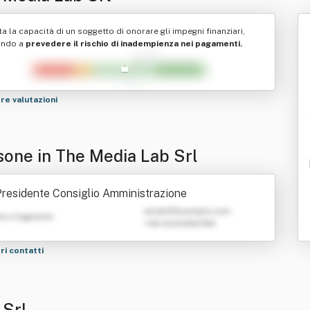
ta la capacità di un soggetto di onorare gli impegni finanziari,
ando a
prevedere il rischio di inadempienza nei pagamenti.
tre valutazioni
sone in The Media Lab Srl
residente Consiglio Amministrazione
emailATexample.com
e e Cognome
+39 0123456789
tri contatti
 Srl