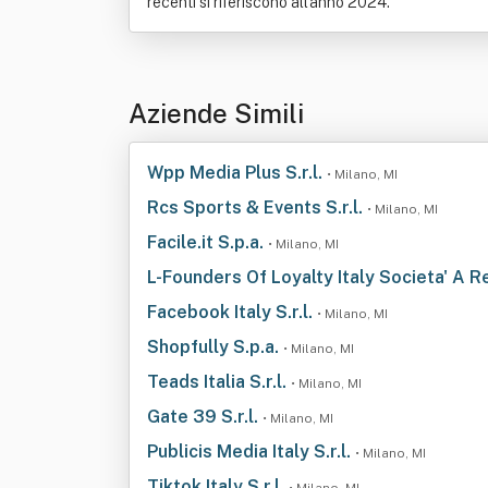
recenti si riferiscono all'anno 2024.
Aziende Simili
Wpp Media Plus S.r.l.
• Milano, MI
Rcs Sports & Events S.r.l.
• Milano, MI
Facile.it S.p.a.
• Milano, MI
L-Founders Of Loyalty Italy Societa' A R
Facebook Italy S.r.l.
• Milano, MI
Shopfully S.p.a.
• Milano, MI
Teads Italia S.r.l.
• Milano, MI
Gate 39 S.r.l.
• Milano, MI
Publicis Media Italy S.r.l.
• Milano, MI
Tiktok Italy S.r.l.