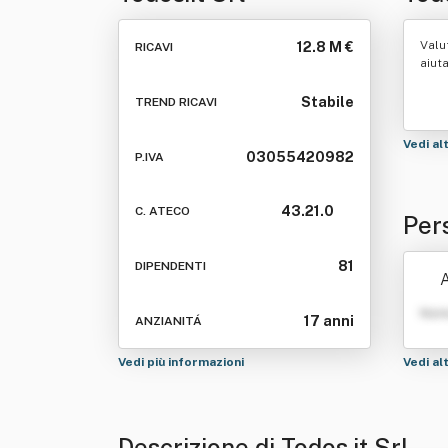
Valu
12.8 M €
RICAVI
aiut
Stabile
TREND RICAVI
Vedi al
03055420982
P.IVA
43.21.0
C. ATECO
Pers
81
DIPENDENTI
A
Nom
17 anni
ANZIANITÁ
Vedi più informazioni
Vedi al
Descrizione di Todos.it Srl