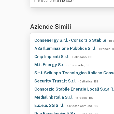
riferiscono all'anno 2024.
Aziende Simili
Consenergy S.r.l. - Consorzio Stabile
• Br
A2a Illuminazione Pubblica S.r.l.
• Brescia, 
Cmp Impianti S.r.l.
• Calvisano, BS
M.t. Energy S.r.l.
• Bedizzole, BS
S.t.i. Sviluppo Tecnologico Italiano Cons
Security Trust.it S.r.l.
• Cellatica, BS
Consorzio Stabile Energie Locali S.c.a R.
Medialink Italia S.r.l.
• Brescia, BS
E.s.e.a. 2G S.r.l.
• Cividate Camuno, BS
Due Esse Impianti S.r.l.