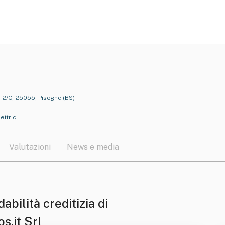
, 2/C, 25055, Pisogne (BS)
ettrici
Valutazioni
News e media
dabilità creditizia di
s.it Srl