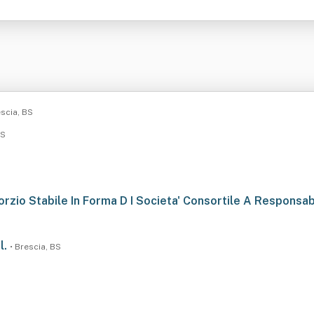
escia, BS
BS
orzio Stabile In Forma D I Societa' Consortile A Responsabi
l.
• Brescia, BS