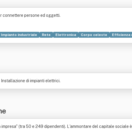
er connettere persone ed oggetti.
Impianto industriale
Rete
Elettronica
Corpo celeste
Efficienza
Idraulica
Legge
Locazione
Macchina
Opere pubbliche
Proget
nstallazione di impianti elettrici.
ne
 impresa" (tra 50 e 249 dipendenti). L'ammontare del capitale sociale è 