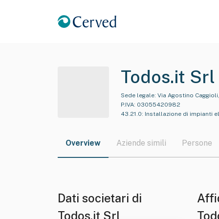
Todos.it Srl
Sede legale:
Via Agostino Caggioli
P.IVA:
03055420982
43.21.0
:
Installazione di impianti el
Overview
Aziende simili
Persone
Dati societari di
Affi
Todos.it Srl
Todo