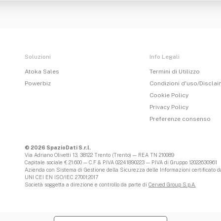
Soluzioni
Info Legali
Atoka Sales
Termini di Utilizzo
Powerbiz
Condizioni d'uso/Discla
Cookie Policy
Privacy Policy
Preferenze consenso
© 2026 SpazioDati S.r.l.
Via Adriano Olivetti 13, 38122 Trento (Trento) — REA TN 210089
Capitale sociale € 21.600 — C.F & P.IVA 02241890223 — P.IVA di Gruppo 12022630961
Azienda con Sistema di Gestione della Sicurezza delle Informazioni certificato da
UNI CEI EN ISO/IEC 27001:2017
Società soggetta a direzione e controllo da parte di
Cerved Group S.p.A.