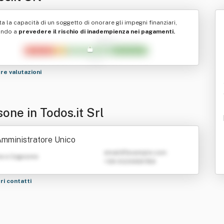
ta la capacità di un soggetto di onorare gli impegni finanziari,
ando a
prevedere il rischio di inadempienza nei pagamenti.
tre valutazioni
one in Todos.it Srl
mministratore Unico
emailATexample.com
e e Cognome
+39 0123456789
tri contatti