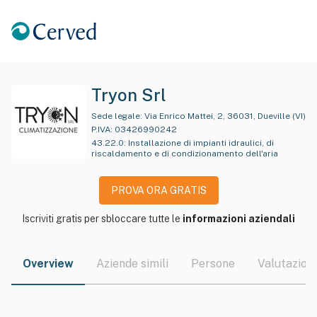
Tryon Srl
Sede legale:
Via Enrico Mattei, 2, 36031, Dueville (VI)
P.IVA:
03426990242
43.22.0
:
Installazione di impianti idraulici, di
riscaldamento e di condizionamento dell'aria
PROVA ORA GRATIS
Iscriviti gratis per sbloccare tutte le
informazioni aziendali
Overview
Aziende simili
Persone
Valutazioni