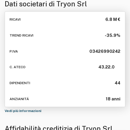
Dati societari di
Tryon Srl
6.8 M €
RICAVI
-35.9%
TREND RICAVI
03426990242
P.IVA
43.22.0
C. ATECO
44
DIPENDENTI
18 anni
ANZIANITÁ
Vedi più informazioni
Affidabilità creditizia di
Tryon Srl