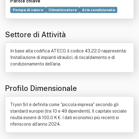
Parole chiave
Pompa di calore
Climatizzatore
Aria condizionata
Commercio
Mitsubishi
Mitsubishi Electric
Prodotto (economia)
Diffusore
Bene immobile
Settore di Attività
Tecnologia
Cessione del credito
Intrattenimento
Ad occhi chiusi
Compravendita
Agricoltura
Alimento
Elaborazione dati
Industria
Locazione
In base alla codifica ATECO, il codice 43.22.0 rappresenta:
Mitsubishi Heavy Industries
Pizzeria
Pubblicità
Installazione di impianti idraulici, di riscaldamento e di
Ristorante
Totip
condizionamento dell'aria.
Profilo Dimensionale
Tryon Srl è definita come "piccola impresa" secondo gli
standard europei (tra 10 e 49 dipendenti). Il capitale sociale
risulta essere di 100.0 K €. I dati economici più recenti si
riferiscono all'anno 2024.