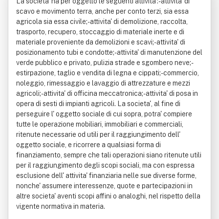
La societa' ha per oggetto le seguenti attivita':- attivita' di
scavo e movimento terra, anche per conto terzi, sia essa
agricola sia essa civile;- attivita' di demolizione, raccolta,
trasporto, recupero, stoccaggio di materiale inerte e di
materiale proveniente da demolizioni e scavi;- attivita' di
posizionamento tubi e condotte;- attivita' di manutenzione del
verde pubblico e privato, pulizia strade e sgombero neve;-
estirpazione, taglio e vendita di legna e cippati;- commercio,
noleggio, rimessaggio e lavaggio di attrezzature e mezzi
agricoli;- attivita' di officina meccatronica;- attivita' di posa in
opera di sesti di impianti agricoli. La societa', al fine di
perseguire l' oggetto sociale di cui sopra, potra' compiere
tutte le operazione mobiliari, immobiliari e commerciali,
ritenute necessarie od utili per il raggiungimento dell'
oggetto sociale, e ricorrere a qualsiasi forma di
finanziamento, sempre che tali operazioni siano ritenute utili
per il raggiungimento degli scopi sociali, ma con espressa
esclusione dell' attivita' finanziaria nelle sue diverse forme,
nonche' assumere interessenze, quote e partecipazioni in
altre societa' aventi scopi affini o analoghi, nel rispetto della
vigente normativa in materia.