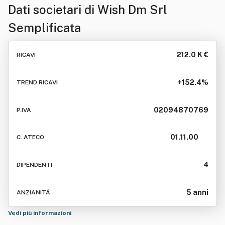
Dati societari di
Wish Dm Srl
Semplificata
212.0 K €
RICAVI
+152.4%
TREND RICAVI
02094870769
P.IVA
01.11.00
C. ATECO
4
DIPENDENTI
5 anni
ANZIANITÁ
Vedi più informazioni