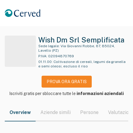
Wish Dm Srl Semplificata
Sede legale:
Via Giovanni Robbe, 67, 85024,
Lavello (PZ)
P.IVA:
02094870769
01.11.00
:
Coltivazione di cereali, legumi da granella
e semi oleosi, escluso il riso
PROVA ORA GRATIS
Iscriviti gratis per sbloccare tutte le
informazioni aziendali
Overview
Aziende simili
Persone
Valutazioni