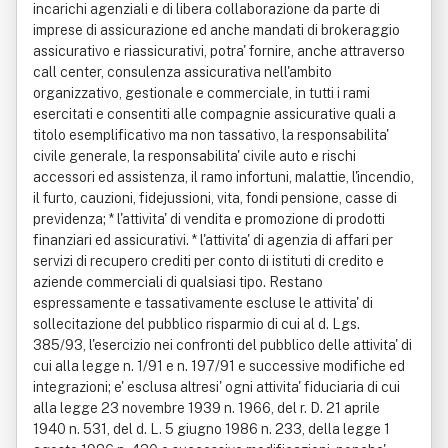
incarichi agenziali e di libera collaborazione da parte di
imprese di assicurazione ed anche mandati di brokeraggio
assicurativo e riassicurativi, potra' fornire, anche attraverso
call center, consulenza assicurativa nell'ambito
organizzativo, gestionale e commerciale, in tutti i rami
esercitati e consentiti alle compagnie assicurative quali a
titolo esemplificativo ma non tassativo, la responsabilita'
civile generale, la responsabilita' civile auto e rischi
accessori ed assistenza, il ramo infortuni, malattie, l'incendio,
il furto, cauzioni, fidejussioni, vita, fondi pensione, casse di
previdenza; * l'attivita' di vendita e promozione di prodotti
finanziari ed assicurativi. * l'attivita' di agenzia di affari per
servizi di recupero crediti per conto di istituti di credito e
aziende commerciali di qualsiasi tipo. Restano
espressamente e tassativamente escluse le attivita' di
sollecitazione del pubblico risparmio di cui al d. Lgs.
385/93, l'esercizio nei confronti del pubblico delle attivita' di
cui alla legge n. 1/91 e n. 197/91 e successive modifiche ed
integrazioni; e' esclusa altresi' ogni attivita' fiduciaria di cui
alla legge 23 novembre 1939 n. 1966, del r. D. 21 aprile
1940 n. 531, del d. L. 5 giugno 1986 n. 233, della legge 1