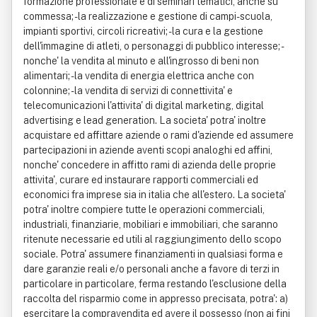
formazione professionale e di seminari tematici, anche su
commessa; - la realizzazione e gestione di campi-scuola,
impianti sportivi, circoli ricreativi; -la cura e la gestione
dell'immagine di atleti, o personaggi di pubblico interesse; -
nonche' la vendita al minuto e all'ingrosso di beni non
alimentari; - la vendita di energia elettrica anche con
colonnine; - la vendita di servizi di connettivita' e
telecomunicazioni l'attivita' di digital marketing, digital
advertising e lead generation. La societa' potra' inoltre
acquistare ed affittare aziende o rami d'aziende ed assumere
partecipazioni in aziende aventi scopi analoghi ed affini,
nonche' concedere in affitto rami di azienda delle proprie
attivita', curare ed instaurare rapporti commerciali ed
economici fra imprese sia in italia che all'estero. La societa'
potra' inoltre compiere tutte le operazioni commerciali,
industriali, finanziarie, mobiliari e immobiliari, che saranno
ritenute necessarie ed utili al raggiungimento dello scopo
sociale. Potra' assumere finanziamenti in qualsiasi forma e
dare garanzie reali e/o personali anche a favore di terzi in
particolare in particolare, ferma restando l'esclusione della
raccolta del risparmio come in appresso precisata, potra': a)
esercitare la compravendita ed avere il possesso (non ai fini