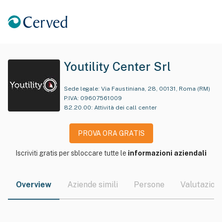
Youtility Center Srl
Sede legale:
Via Faustiniana, 28, 00131, Roma (RM)
P.IVA:
09607561009
82.20.00
:
Attività dei call center
PROVA ORA GRATIS
Iscriviti gratis per sbloccare tutte le
informazioni aziendali
Overview
Aziende simili
Persone
Valutazioni