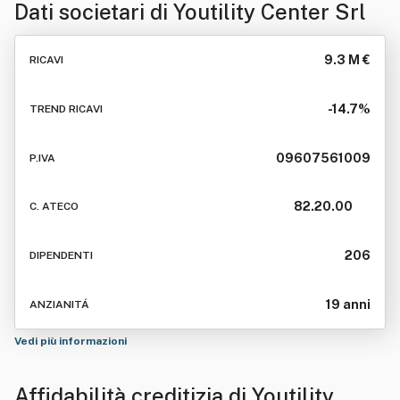
Dati societari di
Youtility Center Srl
9.3 M €
RICAVI
-14.7%
TREND RICAVI
09607561009
P.IVA
82.20.00
C. ATECO
206
DIPENDENTI
19 anni
ANZIANITÁ
Vedi più informazioni
Affidabilità creditizia di
Youtility