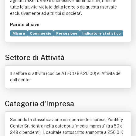
agosto 1986 n. 430 e successive modificazioni, nonche'
tutte le attivita' vietate dalla legge o da questa riservate
esclusivamente ad altri tipi di societa'.
Parole chiave
Misura
Commercio
Percezione
Indicatore statistico
Servizio
Prodotto (economia)
Test
Soddisfazione del cliente
Statistica
Marca
Settore di Attività
Organizzazione
Assicurazione
Internet
Legge
Mezzo di comunicazione di massa
Promozione
Pubblicità
Ricerca scientifica
Software
Tecnologia
Il settore di attività (codice ATECO 82.20.00) è: Attività dei
call center.
Categoria d'Impresa
Secondo la classificazione europea delle imprese, Youtility
Center Srl rientra nella categoria "media impresa" (tra 50 e
249 dipendenti). Il capitale sottoscritto ammonta a 250.0 K