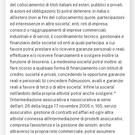
del collocamento) di titoli italiani ed esteri, pubblici e privati,
di azioni ed obbligazioni; b) potra' detenere, in italia o
all'estero (non ai fini del collocamento) quote, partecipazioni
ed interessenze in altre societa', enti, reti di impresa,
consorzi o raggruppamenti di imprese commerciali,
industriali e di servizi, il coordinamento tecnico, gestionale e
finanziario delle societa' od enti ai quali partecipa, a cui
favore potra' prestare e/o ricevere garanzie personali o reali,
effettuare e/o ricevere finanziamenti e svolgere inoltre la
funzione di tesoreria. La medesima societa' potra' inoltre: a)
fare ricorso a qualsiasi forma di finanziamento con istituti di
credito, societa' e privati, concedendo le opportune garanzie
reali e personali; b) concedere fideiussioni, avalli e garanzie
reali a favore di terzi o di altre societa'. Infine la societa'
nell'ambito della propria attivita' potra' anche svolgere: *
l'intermediazione assicurativa e riassicurativa ai sensi
dell'art. 26 della legge 17 novembre 2005 n. 165, servizi
assicurativi, gestione di contratti ed affari ed ogni altra
attivita' connessa all'intermediazione di prodotti assicurativi,
compresa l'assistenza e la gestione dei sinistri, anche
attraverso la propria rete commerciale, potra' assumere