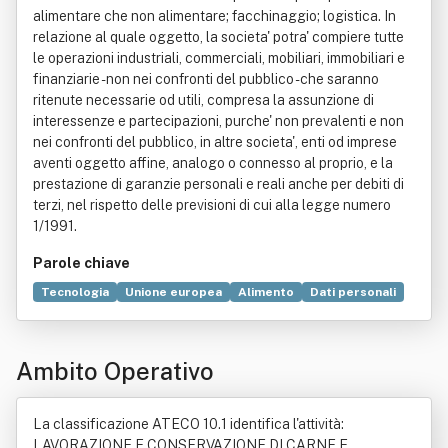
alimentare che non alimentare; facchinaggio; logistica. In
relazione al quale oggetto, la societa' potra' compiere tutte
le operazioni industriali, commerciali, mobiliari, immobiliari e
finanziarie - non nei confronti del pubblico - che saranno
ritenute necessarie od utili, compresa la assunzione di
interessenze e partecipazioni, purche' non prevalenti e non
nei confronti del pubblico, in altre societa', enti od imprese
aventi oggetto affine, analogo o connesso al proprio, e la
prestazione di garanzie personali e reali anche per debiti di
terzi, nel rispetto delle previsioni di cui alla legge numero
1/1991.
Parole chiave
Tecnologia
Unione europea
Alimento
Dati personali
Console
Carne
Etimologia
Salumi
Gastronomia
Prodotto (economia)
Ricetta
Camera di Commercio
Ambito Operativo
Formaggio
Odore
Frutti
Metodo scientifico
Rete
Foglie
Legge
Commercio
Cottura
Imballaggio
Imbustamento
Industria
Locazione
Merce
Pesce
La classificazione ATECO 10.1 identifica l'attività:
Proprietà (diritto)
Trasporto
LAVORAZIONE E CONSERVAZIONE DI CARNE E