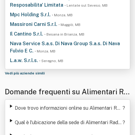
Resposabilita' Limitata
• Lentate sul Seveso, MB
Mpc Holding S.r.l.
• Monza, MB
Massironi Carni S.r.l.
• Muggiò, MB
Il Cantino S.r.l.
• Besana in Brianza, MB
Nava Service S.a.s. Di Nava Group S.a.s. Di Nava
Fulvio E C.
• Monza, MB
L.a.w. S.r.l.s.
• Seregno, MB
Vedi più aziende simili
Domande frequenti su Alimentari Ra
dice Srl
Dove trovo informazioni online su Alimentari Rad
?
ice Srl
Qual è l'ubicazione della sede di Alimentari Radic
?
e Srl