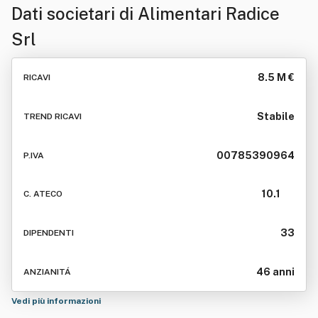
Dati societari di
Alimentari Radice
Srl
8.5 M €
RICAVI
Stabile
TREND RICAVI
00785390964
P.IVA
10.1
C. ATECO
33
DIPENDENTI
46 anni
ANZIANITÁ
Vedi più informazioni