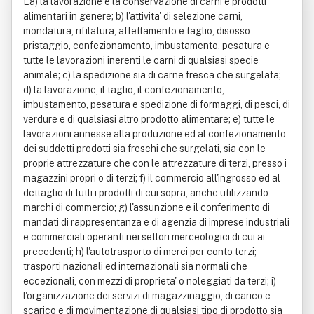
La) la lavorazione e la conservazione di carni e prodotti
alimentari in genere; b) l'attivita' di selezione carni,
mondatura, rifilatura, affettamento e taglio, disosso
pristaggio, confezionamento, imbustamento, pesatura e
tutte le lavorazioni inerenti le carni di qualsiasi specie
animale; c) la spedizione sia di carne fresca che surgelata;
d) la lavorazione, il taglio, il confezionamento,
imbustamento, pesatura e spedizione di formaggi, di pesci, di
verdure e di qualsiasi altro prodotto alimentare; e) tutte le
lavorazioni annesse alla produzione ed al confezionamento
dei suddetti prodotti sia freschi che surgelati, sia con le
proprie attrezzature che con le attrezzature di terzi, presso i
magazzini propri o di terzi; f) il commercio all'ingrosso ed al
dettaglio di tutti i prodotti di cui sopra, anche utilizzando
marchi di commercio; g) l'assunzione e il conferimento di
mandati di rappresentanza e di agenzia di imprese industriali
e commerciali operanti nei settori merceologici di cui ai
precedenti; h) l'autotrasporto di merci per conto terzi;
trasporti nazionali ed internazionali sia normali che
eccezionali, con mezzi di proprieta' o noleggiati da terzi; i)
l'organizzazione dei servizi di magazzinaggio, di carico e
scarico e di movimentazione di qualsiasi tipo di prodotto sia