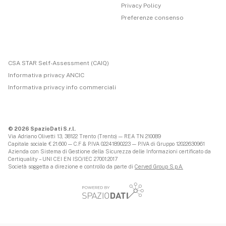
Privacy Policy
Preferenze consenso
CSA STAR Self-Assessment (CAIQ)
Informativa privacy ANCIC
Informativa privacy info commerciali
© 2026 SpazioDati S.r.l.
Via Adriano Olivetti 13, 38122 Trento (Trento) — REA TN 210089
Capitale sociale € 21.600 — C.F & P.IVA 02241890223 — P.IVA di Gruppo 12022630961
Azienda con Sistema di Gestione della Sicurezza delle Informazioni certificato da
Certiquality – UNI CEI EN ISO/IEC 27001:2017
Società soggetta a direzione e controllo da parte di
Cerved Group S.p.A.