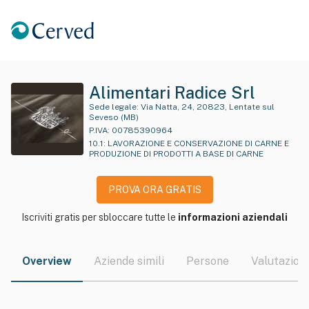
Alimentari Radice Srl
Sede legale:
Via Natta, 24, 20823, Lentate sul
Seveso (MB)
P.IVA:
00785390964
10.1
:
LAVORAZIONE E CONSERVAZIONE DI CARNE E
PRODUZIONE DI PRODOTTI A BASE DI CARNE
PROVA ORA GRATIS
Iscriviti gratis per sbloccare tutte le
informazioni aziendali
Overview
Aziende simili
Persone
Valutazioni