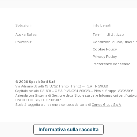
Soluzioni
Info Legali
Atoka Sales
Termini di Utilizzo
Powerbiz
Condizioni d'uso/Discla
Cookie Policy
Privacy Policy
Preferenze consenso
© 2026 SpazioDati S.r.l.
Via Adriano Olivetti 13, 38122 Trento (Trento) — REA TN 210089
Capitale sociale € 21.600 — C.F & P.IVA 02241890223 — P.IVA di Gruppo 12022630961
Azienda con Sistema di Gestione della Sicurezza delle Informazioni certificato da
UNI CEI EN ISO/IEC 27001:2017
Società soggetta a direzione e controllo da parte di
Cerved Group S.p.A.
Informativa sulla raccolta