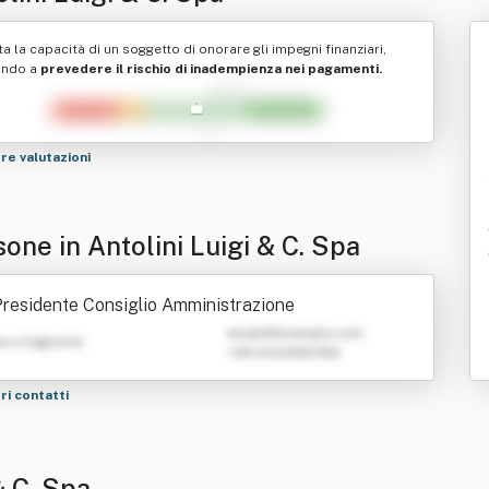
ta la capacità di un soggetto di onorare gli impegni finanziari,
ando a
prevedere il rischio di inadempienza nei pagamenti.
tre valutazioni
one in Antolini Luigi & C. Spa
residente Consiglio Amministrazione
emailATexample.com
e e Cognome
+39 0123456789
tri contatti
& C. Spa