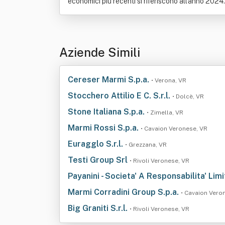
economici più recenti si riferiscono all'anno 2024.
Aziende Simili
Cereser Marmi S.p.a.
• Verona, VR
Stocchero Attilio E C. S.r.l.
• Dolcè, VR
Stone Italiana S.p.a.
• Zimella, VR
Marmi Rossi S.p.a.
• Cavaion Veronese, VR
Euragglo S.r.l.
• Grezzana, VR
Testi Group Srl
• Rivoli Veronese, VR
Payanini - Societa' A Responsabilita' Limit
Marmi Corradini Group S.p.a.
• Cavaion Vero
Big Graniti S.r.l.
• Rivoli Veronese, VR