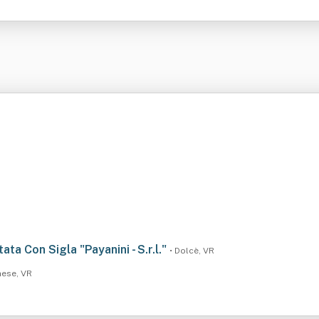
ata Con Sigla "Payanini - S.r.l."
• Dolcè, VR
nese, VR