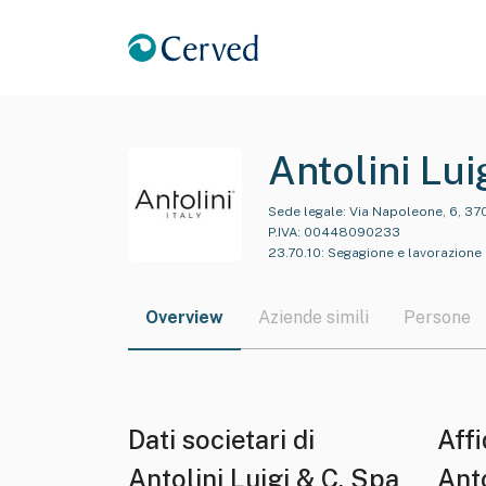
Antolini Lui
Sede legale:
Via Napoleone, 6, 370
P.IVA:
00448090233
23.70.10
:
Segagione e lavorazione 
Overview
Aziende simili
Persone
Dati societari di
Affi
Antolini Luigi & C. Spa
Anto