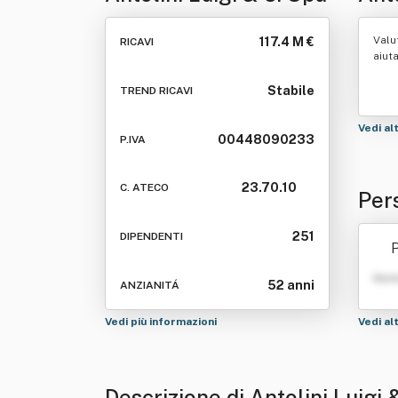
Valu
117.4 M €
RICAVI
aiut
Stabile
TREND RICAVI
Vedi al
00448090233
P.IVA
23.70.10
C. ATECO
Pers
251
DIPENDENTI
P
Nom
52 anni
ANZIANITÁ
Vedi più informazioni
Vedi al
Descrizione di Antolini Luigi 