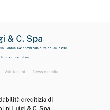
gi & C. Spa
15, Ponton, Sant'Ambrogio di Valpolicella (VR)
delle pietre e del marmo
Valutazioni
News e media
dabilità creditizia di
lini Luigi & C. Spa