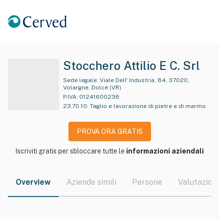
Stocchero Attilio E C. Srl
Sede legale:
Viale Dell' Industria, 84, 37020,
Volargne, Dolcè (VR)
P.IVA:
01241600236
23.70.10
:
Taglio e lavorazione di pietre e di marmo
PROVA ORA GRATIS
Iscriviti gratis per sbloccare tutte le
informazioni aziendali
Overview
Aziende simili
Persone
Valutazioni