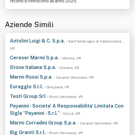
recenti si riferiscono all'anno 2025.
Aziende Simili
Antolini Luigi & C. S.p.a.
• Sant'Ambrogio di Valpolicella,
VR
Cereser Marmi S.p.a.
• Verona, VR
Stone Italiana S.p.a.
• Zimella, VR
Marmi Rossi S.p.a.
• Cavaion Veronese, VR
Euragglo S.r.l.
• Grezzana, VR
Testi Group Srl
• Rivoli Veronese, VR
Payanini - Societa' A Responsabilita' Limitata Con
Sigla "Payanini - S.r.l."
• Dolcè, VR
Marmi Corradini Group S.p.a.
• Cavaion Veronese, VR
Big Graniti S.r.l.
• Rivoli Veronese, VR