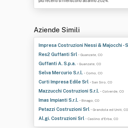
più recenti si riferiscono all'anno 2024.
Aziende Simili
Impresa Costruzioni Nessi & Majocchi - S
Res2 Guffanti Srl
• Guanzate, CO
Guffanti A. S.p.a.
• Guanzate, CO
Selva Mercurio S.r.l.
• Como, CO
Curti Impresa Edile Srl
• San Siro, CO
Mazzucchi Costruzioni S.r.l.
• Colverde, CO
Imas Impianti S.r.l.
• Binago, CO
Petazzi Costruzioni Srl
• Grandola ed Uniti, C
Al.gi. Costruzioni Srl
• Caslino d'Erba, CO