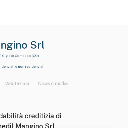
ngino Srl
7, Olgiate Comasco (CO)
idenziali e non residenziali
Valutazioni
News e media
dabilità creditizia di
edil Mangino Srl