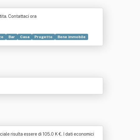
ita. Contattaci ora
zo
Bar
Casa
Progetto
Bene immobile
sporto
ale risulta essere di 105.0 K €. I dati economici