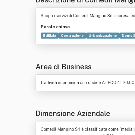
Scopri i servizi di Comedil Mangino Srl, impresa e
Parole chiave
Edilizia
Costruzione
Urbanizzazione
Demoli
Calcestruzzo
Chimica
Consulenza
Distribuz
Area di Business
L'attività economica con codice ATECO 41.20.00 è: 
Dimensione Aziendale
Comedil Mangino Srl è classificata come "media imp