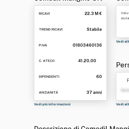
Valu
22.3 M €
RICAVI
aiut
Stabile
TREND RICAVI
Vedi al
01803460136
P.IVA
41.20.00
C. ATECO
Per
60
DIPENDENTI
P
Nom
37 anni
ANZIANITÁ
Vedi più informazioni
Vedi al
Descrizione di Comedil Mangi