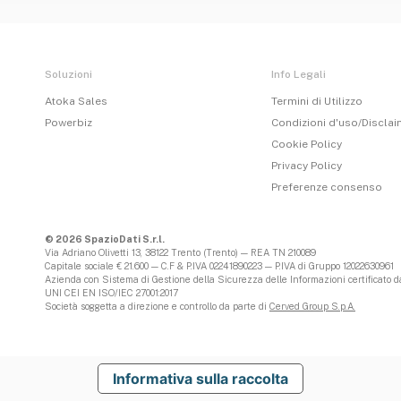
Soluzioni
Info Legali
Atoka Sales
Termini di Utilizzo
Powerbiz
Condizioni d'uso/Discla
Cookie Policy
Privacy Policy
Preferenze consenso
© 2026 SpazioDati S.r.l.
Via Adriano Olivetti 13, 38122 Trento (Trento) — REA TN 210089
Capitale sociale € 21.600 — C.F & P.IVA 02241890223 — P.IVA di Gruppo 12022630961
Azienda con Sistema di Gestione della Sicurezza delle Informazioni certificato da
UNI CEI EN ISO/IEC 27001:2017
Società soggetta a direzione e controllo da parte di
Cerved Group S.p.A.
Informativa sulla raccolta