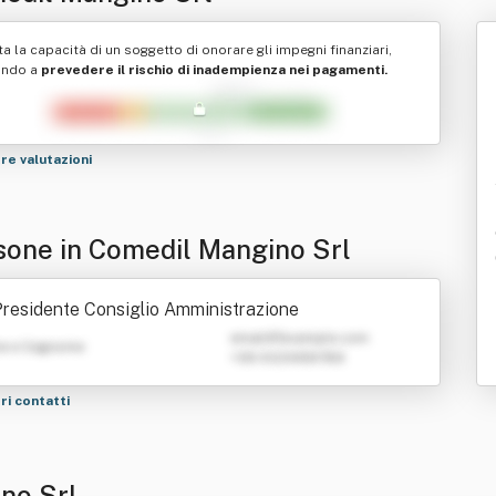
ta la capacità di un soggetto di onorare gli impegni finanziari,
ando a
prevedere il rischio di inadempienza nei pagamenti.
tre valutazioni
sone in Comedil Mangino Srl
residente Consiglio Amministrazione
emailATexample.com
e e Cognome
+39 0123456789
tri contatti
no Srl