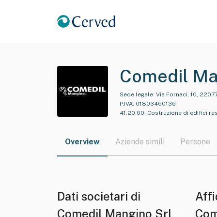
Comedil Ma
Sede legale:
Via Fornaci, 10, 2207
P.IVA:
01803460136
41.20.00
:
Costruzione di edifici res
Overview
Aziende simili
Persone
Dati societari di
Affi
Comedil Mangino Srl
Com