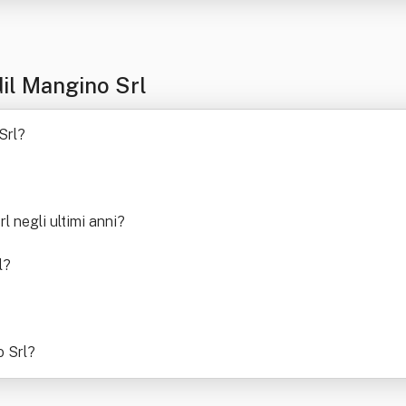
il Mangino Srl
Srl
?
 negli ultimi anni
?
l
?
 Srl
?