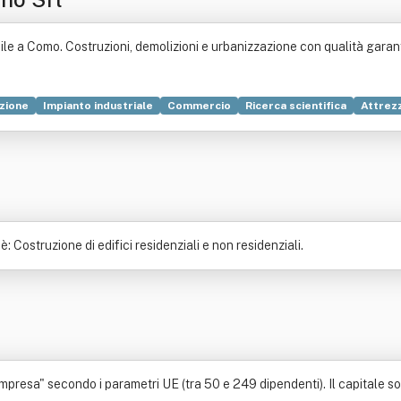
dile a Como. Costruzioni, demolizioni e urbanizzazione con qualità garant
zione
Impianto industriale
Commercio
Ricerca scientifica
Attrez
ione di energia elettrica
Imballaggio
Industria
Manutenzione
Tra
Costruzione di edifici residenziali e non residenziali.
resa" secondo i parametri UE (tra 50 e 249 dipendenti). Il capitale soci