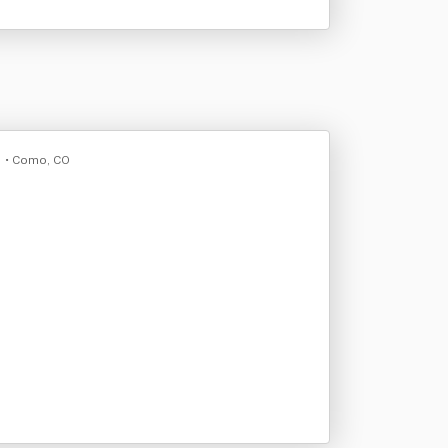
.
• Como, CO