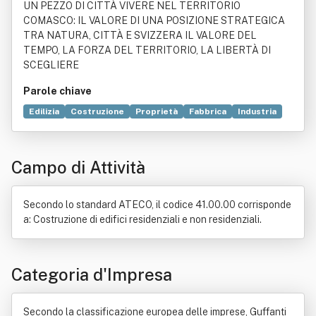
UN PEZZO DI CITTÀ VIVERE NEL TERRITORIO
COMASCO: IL VALORE DI UNA POSIZIONE STRATEGICA
TRA NATURA, CITTÀ E SVIZZERA IL VALORE DEL
TEMPO, LA FORZA DEL TERRITORIO, LA LIBERTÀ DI
SCEGLIERE
Parole chiave
Edilizia
Costruzione
Proprietà
Fabbrica
Industria
Marketing
Controllo della qualità
Geologia
Bene immobile
Edificio
Tecnologia
Atmosfera
Campo di Attività
Calore
Compravendita
Idraulica
Ionizzazione dei gas
Locazione
Salute
Secondo lo standard ATECO, il codice 41.00.00 corrisponde
a: Costruzione di edifici residenziali e non residenziali.
Categoria d'Impresa
Secondo la classificazione europea delle imprese, Guffanti