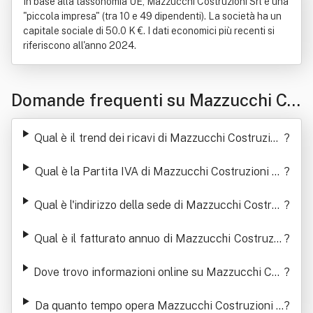
In base alla tassonomia UE, Mazzucchi Costruzioni Srl è una
"piccola impresa" (tra 10 e 49 dipendenti). La società ha un
capitale sociale di 50.0 K €. I dati economici più recenti si
riferiscono all'anno 2024.
Domande frequenti su Mazzucchi Co
struzioni Srl
Qual è il trend dei ricavi di Mazzucchi Costruzion
?
i Srl
Qual è la Partita IVA di Mazzucchi Costruzioni Sr
?
l
Qual è l'indirizzo della sede di Mazzucchi Costruz
?
ioni Srl
Qual è il fatturato annuo di Mazzucchi Costruzio
?
ni Srl
Dove trovo informazioni online su Mazzucchi Cos
?
truzioni Srl
Da quanto tempo opera Mazzucchi Costruzioni S
?