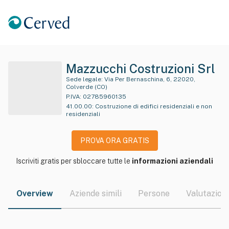
Mazzucchi Costruzioni Srl
Sede legale:
Via Per Bernaschina, 6, 22020,
Colverde (CO)
P.IVA:
02785960135
41.00.00
:
Costruzione di edifici residenziali e non
residenziali
PROVA ORA GRATIS
Iscriviti gratis per sbloccare tutte le
informazioni aziendali
Overview
Aziende simili
Persone
Valutazioni