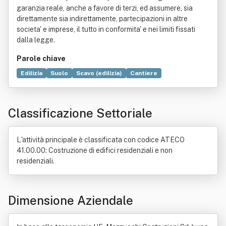
garanzia reale, anche a favore di terzi, ed assumere, sia
direttamente sia indirettamente, partecipazioni in altre
societa' e imprese, il tutto in conformita' e nei limiti fissati
dalla legge.
Parole chiave
Edilizia
Suolo
Scavo (edilizia)
Cantiere
Bene immobile
Costruzione
Compravendita
Commercio
Demolizione
Diboscamento
Edificio
Classificazione Settoriale
Industria
Roccia
L'attività principale è classificata con codice ATECO
41.00.00: Costruzione di edifici residenziali e non
residenziali.
Dimensione Aziendale