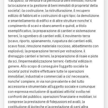
- l'acquisto, la vendita e la permuta di beni immobili, nonche'
la locazione e la gestione di beni immobili di proprieta' della
societa'; - la costruzione, la ristrutturazione, il recupero
edilizio di fabbricati e costruzioni di ogni tipo; - la demolizione
e smantellamento di edifici e di altre strutture nonche' il
compimento di scavi e sbancamenti e quindi, a titolo
esemplificativo, la preparazione di cantieri e sistemazione
terreni, lo sgombero di cantieri edili, il movimento terra
(scavo, riporto, spianamento, ruspatura dei cantieri edili,
scavo fossi, rimozione materiale roccioso, abbattimento con
esplosivo), la preparazione terreni per estrazione, il
drenaggio cantieri e terreni, la preparazione di risaie e piste
da sci, l'impermeabilizzazione terreni; - l'attivita' edilizia in
genere. Allo scopo di conseguire l'oggetto sociale la
societa' potra' inoltre effettuare tutte le operazioni
immobiliari, industriali e commerciali a cio' necessarie,
nonche' compiere, in via non prevalente e del tutto
accessoria e strumentale all'oggetto sociale e comunque
con espressa esclusione di qualsiasi attivita' svolta nei
confronti del pubblico, operazioni finanziarie e mobiliari, ivi
comprese la prestazione di fidejussioni ed avalli, la
costituzione di ipoteche e la prestazione di ogni altra