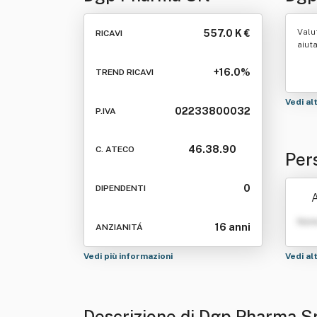
Valu
557.0 K €
RICAVI
aiut
+16.0%
TREND RICAVI
Vedi al
02233800032
P.IVA
46.38.90
C. ATECO
Per
0
DIPENDENTI
A
Nom
16 anni
ANZIANITÁ
Vedi più informazioni
Vedi al
Descrizione di Dgp Pharma S