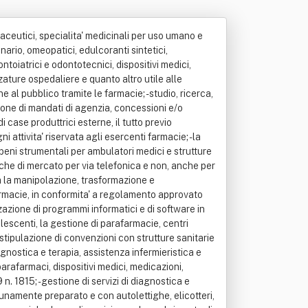
maceutici, specialita' medicinali per uso umano e
inario, omeopatici, edulcoranti sintetici,
toiatrici e odontotecnici, dispositivi medici,
zzature ospedaliere e quanto altro utile alle
al pubblico tramite le farmacie; - studio, ricerca,
nzione di mandati di agenzia, concessioni e/o
 case produttrici esterne, il tutto previo
attivita' riservata agli esercenti farmacie; - la
eni strumentali per ambulatori medici e strutture
cerche di mercato per via telefonica e non, anche per
lusa la manipolazione, trasformazione e
afarmacie, in conformita' a regolamento approvato
zazione di programmi informatici e di software in
valescenti, la gestione di parafarmacie, centri
 stipulazione di convenzioni con strutture sanitarie
agnostica e terapia, assistenza infermieristica e
arafarmaci, dispositivi medici, medicazioni,
. 1815; - gestione di servizi di diagnostica e
rtunamente preparato e con autolettighe, elicotteri,