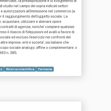
ommerciale; - la predisposizione e lo svolgimento di
di studio nel campo dei sopra indicati settori
hi e autorizzazioni all'immissione nel commercio (a.
er il raggiungimento dell'oggetto sociale. La
e, acquistare, utilizzare e alienare opere
 contratti di agenzia, nonche' compiere qualsiasi
 il rilascio di fidejussioni ed avalli a favore di
sociale ed escluso l'esercizio nei confronti del
altre imprese, enti e societa', sia italiane che
 con scopo sociale analogo, affine o complementare, o
1993 n. 385.
to
Ricerca scientifica
Farmacia