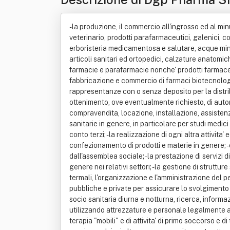
- la produzione, il commercio all'ingrosso ed al mi
veterinario, prodotti parafarmaceutici, galenici, co
erboristeria medicamentosa e salutare, acque minera
articoli sanitari ed ortopedici, calzature anatomich
farmacie e parafarmacie nonche' prodotti farmaceuti
fabbricazione e commercio di farmaci biotecnologici
rappresentanze con o senza deposito per la distribu
ottenimento, ove eventualmente richiesto, di autoriz
compravendita, locazione, installazione, assisten
sanitarie in genere, in particolare per studi medici
conto terzi; - la realizzazione di ogni altra attivit
confezionamento di prodotti e materie in genere; -
dall'assemblea sociale; - la prestazione di serviz
genere nei relativi settori; - la gestione di strutt
termali, l'organizzazione e l'amministrazione del p
pubbliche e private per assicurare lo svolgimento di
socio sanitaria diurna e notturna, ricerca, informa
utilizzando attrezzature e personale legalmente abi
terapia "mobili" e di attivita' di primo soccorso e