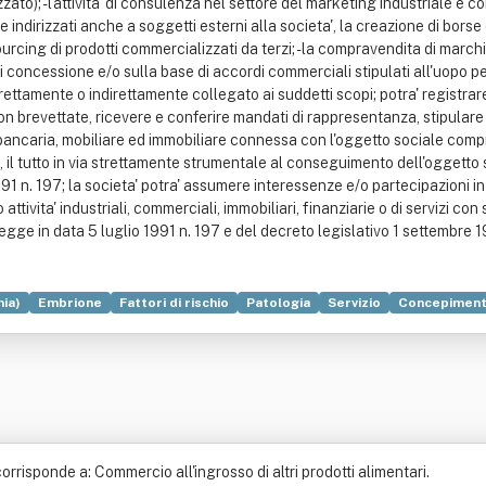
to); - l'attivita' di consulenza nel settore del marketing industriale e c
ndirizzati anche a soggetti esterni alla societa', la creazione di borse 
 sourcing di prodotti commercializzati da terzi; - la compravendita di marc
di concessione e/o sulla base di accordi commerciali stipulati all'uopo p
irettamente o indirettamente collegato ai suddetti scopi; potra' registrar
non brevettate, ricevere e conferire mandati di rappresentanza, stipulare
ancaria, mobiliare ed immobiliare connessa con l'oggetto sociale compreso
o, il tutto in via strettamente strumentale al conseguimento dell'oggetto 
1991 n. 197; la societa' potra' assumere interessenze e/o partecipazioni in 
o attivita' industriali, commerciali, immobiliari, finanziarie o di servizi
gge in data 5 luglio 1991 n. 197 e del decreto legislativo 1 settembre 
ia)
Embrione
Fattori di rischio
Patologia
Servizio
Concepimen
Medicina veterinaria
Odontoiatria
Ospedale
Produzione
risponde a: Commercio all'ingrosso di altri prodotti alimentari.