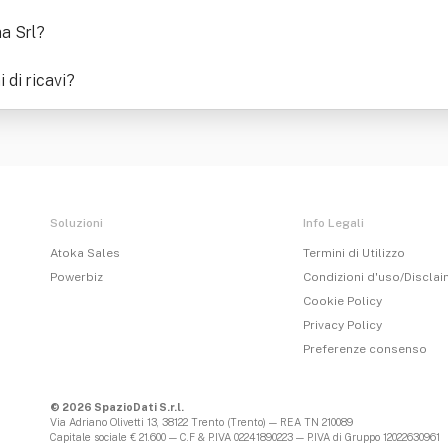
ma Srl
?
di ricavi
?
Soluzioni
Info Legali
Atoka Sales
Termini di Utilizzo
Powerbiz
Condizioni d'uso/Discla
Cookie Policy
Privacy Policy
Preferenze consenso
© 2026 SpazioDati S.r.l.
Via Adriano Olivetti 13, 38122 Trento (Trento) — REA TN 210089
Capitale sociale € 21.600 — C.F & P.IVA 02241890223 — P.IVA di Gruppo 12022630961