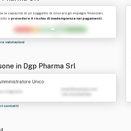
ta la capacità di un soggetto di onorare gli impegni finanziari,
ando a
prevedere il rischio di inadempienza nei pagamenti.
tre valutazioni
sone in Dgp Pharma Srl
mministratore Unico
emailATexample.com
e e Cognome
+39 0123456789
tri contatti
rl