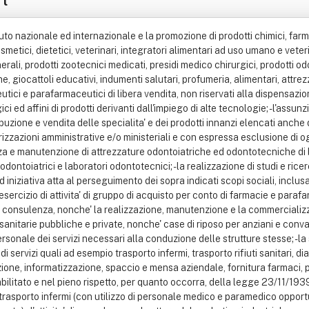
nuto nazionale ed internazionale e la promozione di prodotti chimici, far
smetici, dietetici, veterinari, integratori alimentari ad uso umano e veter
li, prodotti zootecnici medicati, presidi medico chirurgici, prodotti odon
e, giocattoli educativi, indumenti salutari, profumeria, alimentari, attre
ci e parafarmaceutici di libera vendita, non riservati alla dispensazione 
 ed affini di prodotti derivanti dall'impiego di alte tecnologie; - l'assu
zione e vendita delle specialita' e dei prodotti innanzi elencati anche di
zazioni amministrative e/o ministeriali e con espressa esclusione di ogni 
za e manutenzione di attrezzature odontoiatriche ed odontotecniche di b
 odontoiatrici e laboratori odontotecnici; - la realizzazione di studi e ri
a' ed iniziativa atta al perseguimento dei sopra indicati scopi sociali, inc
 esercizio di attivita' di gruppo di acquisto per conto di farmacie e par
i di consulenza, nonche' la realizzazione, manutenzione e la commercializ
ure sanitarie pubbliche e private, nonche' case di riposo per anziani e con
ersonale dei servizi necessari alla conduzione delle strutture stesse; - la
 servizi quali ad esempio trasporto infermi, trasporto rifiuti sanitari, di
zione, informatizzazione, spaccio e mensa aziendale, fornitura farmaci, p
litato e nel pieno rispetto, per quanto occorra, della legge 23/11/1939 n
 di trasporto infermi (con utilizzo di personale medico e paramedico oppo