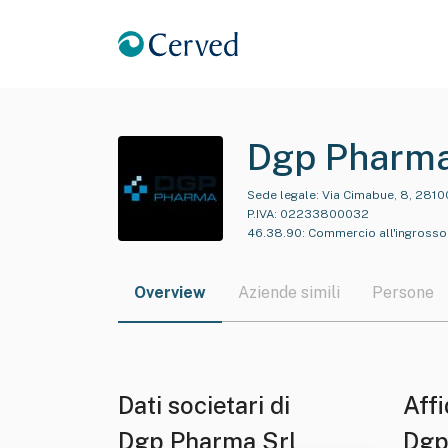
Dgp Pharma
Sede legale:
Via Cimabue, 8, 2810
P.IVA:
02233800032
46.38.90
:
Commercio all'ingrosso d
Overview
Aziende simili
Persone
Dati societari di
Affi
Dgp Pharma Srl
Dgp