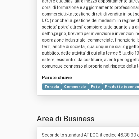
aerei e qualsiasi altro mezzo appositamente attrezza
corsi di formazione e aggiornamento professionale i
commerciali; - la gestione di reti di vendita in out
I. C. ) nonche' la gestione dei medesimi in regime 
societa' potra' altresi' compiere tutto quanto sia d
dell'ingegno, brevetti per invenzioni e invenzioni 
operazione industriale, commerciale, finanziaria, b
terzi, anche di societa', qualunque ne sia l'oggett
pubblico, delle attivita' di cui alla legge 5 luglio 
estere, esistenti o da costituire, aventi per oggett
comunque connesso al proprio nel rispetto della le
Parole chiave
Terapia
Commercio
Feto
Prodotto (econom
Compravendita
Farmaco
Legge
Mandato
Area di Business
Secondo lo standard ATECO, il codice 46.38.90 cor