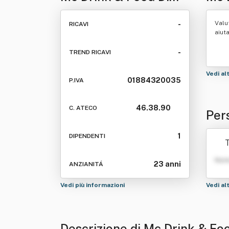
Massimo Cavenaghi
Valu
-
RICAVI
aiut
-
TREND RICAVI
Vedi al
01884320035
P.IVA
46.38.90
C. ATECO
Per
Cav
1
DIPENDENTI
T
Nom
23 anni
ANZIANITÁ
Vedi più informazioni
Vedi al
Descrizione di Mc Drink & F