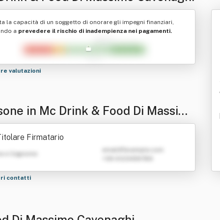
ta la capacità di un soggetto di onorare gli impegni finanziari,
ando a
prevedere il rischio di inadempienza nei pagamenti.
tre valutazioni
sone in Mc Drink & Food Di Massimo
enaghi
itolare Firmatario
emailATexample.com
e e Cognome
+39 0123456789
tri contatti
ood Di Massimo Cavenaghi