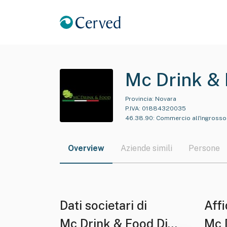
Mc Drink &
Provincia:
Novara
P.IVA:
01884320035
46.38.90
:
Commercio all'ingrosso d
Overview
Aziende simili
Persone
Dati societari di
Affi
Mc Drink & Food Di
Mc 