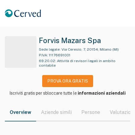
Forvis Mazars Spa
Sede legale:
Via Ceresio, 7, 20154, Milano (MI)
P.IVA:
11176691001
69.20.02
:
Attività di revisori legali in ambito
contabile
PROVA ORA GRATIS
Iscriviti gratis per sbloccare tutte le
informazioni aziendali
Overview
Aziende simili
Persone
Valutazioni