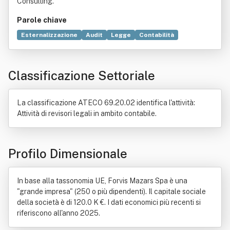
Consulting.
Parole chiave
Esternalizzazione
Audit
Legge
Contabilità
Sostenibilità
Soggetto di diritto
Partnership
Consulenza
Servizio
Cultura
Elaborazione dati
Classificazione Settoriale
Revisore legale
Controllo di gestione
Dato
Industria
Italia
Marketing
Tecnologie dell'informazione e della comunicazione
La classificazione ATECO 69.20.02 identifica l'attività:
Attività di revisori legali in ambito contabile.
Profilo Dimensionale
In base alla tassonomia UE, Forvis Mazars Spa è una
"grande impresa" (250 o più dipendenti). Il capitale sociale
della società è di 120.0 K €. I dati economici più recenti si
riferiscono all'anno 2025.