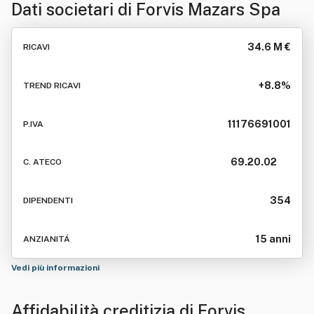
Dati societari di
Forvis Mazars Spa
34.6 M €
RICAVI
+8.8%
TREND RICAVI
11176691001
P.IVA
69.20.02
C. ATECO
354
DIPENDENTI
15 anni
ANZIANITÁ
Vedi più informazioni
Affidabilità creditizia di
Forvis