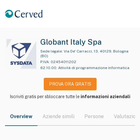
Globant Italy Spa
Sede legale:
Via De' Carracci, 13, 40129, Bologna
(BO)
P.IVA:
02454011202
62.10.00
:
Attività di programmazione informatica
PROVA ORA GRATIS
Iscriviti gratis per sbloccare tutte le
informazioni aziendali
Overview
Aziende simili
Persone
Valutazioni