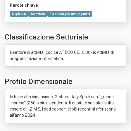
Parole chiave
Digitale
Servizio
Tecnologie emergenti
Intelligenza artificiale
Tecnologia
Innovazione
Elaborazione dati
Ingegneria
Istruzione secondaria
Classificazione Settoriale
Organizzazione
Computer
Progettazione
Automazione
Agenzia di rappresentanza
Amministrazione finanziaria
Commissione (contratto)
Il settore di attività (codice ATECO 62.10.00) è: Attività di
Diritto civile
Italia
Mandato
Software
programmazione informatica.
Profilo Dimensionale
In base alla dimensione, Globant Italy Spa è una "grande
impresa" (250 o più dipendenti). Il capitale sociale risulta
essere di 1.2 M €. I dati economici più recenti si riferiscono
all'anno 2024.