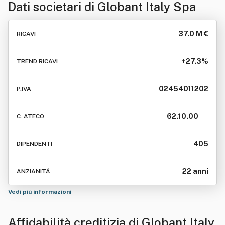
Dati societari di
Globant Italy Spa
37.0 M €
RICAVI
+27.3%
TREND RICAVI
02454011202
P.IVA
62.10.00
C. ATECO
405
DIPENDENTI
22 anni
ANZIANITÁ
Vedi più informazioni
Affidabilità creditizia di
Globant Italy