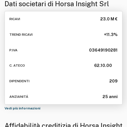
Dati societari di
Horsa Insight Srl
23.0 M €
RICAVI
+11.3%
TREND RICAVI
03649190281
P.IVA
62.10.00
C. ATECO
209
DIPENDENTI
25 anni
ANZIANITÁ
Vedi più informazioni
Affidabilità creditizia di
Horsa Insight