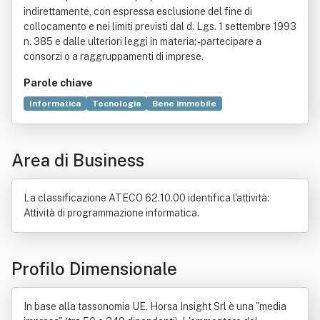
indirettamente, con espressa esclusione del fine di
collocamento e nei limiti previsti dal d. Lgs. 1 settembre 1993
n. 385 e dalle ulteriori leggi in materia; - partecipare a
consorzi o a raggruppamenti di imprese.
Parole chiave
Informatica
Tecnologia
Bene immobile
Organizzazione
Commercio
Sistema informativo aziendale
Consulenza
Area di Business
Compravendita
Dato
Distribuzione commerciale
Legge
Titolo (finanza)
La classificazione ATECO 62.10.00 identifica l'attività:
Attività di programmazione informatica.
Profilo Dimensionale
In base alla tassonomia UE, Horsa Insight Srl è una "media