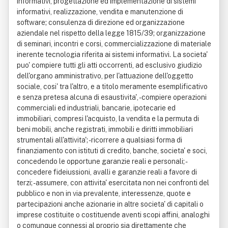
informativi, progettazione ed implementazione di sistemi
informativi, realizzazione, vendita e manutenzione di
software; consulenza di direzione ed organizzazione
aziendale nel rispetto della legge 1815/39; organizzazione
di seminari, incontri e corsi, commercializzazione di materiale
inerente tecnologia riferita ai sistemi informativi. La societa'
puo' compiere tutti gli atti occorrenti, ad esclusivo giudizio
dell'organo amministrativo, per l'attuazione dell'oggetto
sociale, cosi' tra l'altro, e a titolo meramente esemplificativo
e senza pretesa alcuna di esaustivita', - compiere operazioni
commerciali ed industriali, bancarie, ipotecarie ed
immobiliari, compresi l'acquisto, la vendita e la permuta di
beni mobili, anche registrati, immobili e diritti immobiliari
strumentali all'attivita'; - ricorrere a qualsiasi forma di
finanziamento con istituti di credito, banche, societa' e soci,
concedendo le opportune garanzie reali e personali; -
concedere fideiussioni, avalli e garanzie reali a favore di
terzi; - assumere, con attivita' esercitata non nei confronti del
pubblico e non in via prevalente, interessenze, quote e
partecipazioni anche azionarie in altre societa' di capitali o
imprese costituite o costituende aventi scopi affini, analoghi
o comunque connessi al proprio sia direttamente che