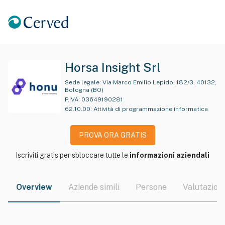
Horsa Insight Srl
Sede legale:
Via Marco Emilio Lepido, 182/3, 40132,
Bologna (BO)
P.IVA:
03649190281
62.10.00
:
Attività di programmazione informatica
PROVA ORA GRATIS
Iscriviti gratis per sbloccare tutte le
informazioni aziendali
Overview
Aziende simili
Persone
Valutazioni