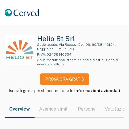
Helio Bt Srl
Sede legale:
Via Ragazzi Del '99, 99/38, 42124,
Reggio nell'Emilia (RE)
P.IVA:
02438910354
35.1
:
Produzione, trasmissione e distribuzione di
energia elettrica
PROVA ORA GRATIS
Iscriviti gratis per sbloccare tutte le
informazioni aziendali
Overview
Aziende simili
Persone
Valutazioni