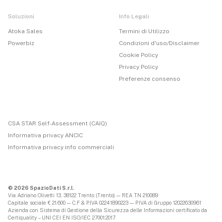
Soluzioni
Info Legali
Atoka Sales
Termini di Utilizzo
Powerbiz
Condizioni d'uso/Disclaimer
Cookie Policy
Privacy Policy
Preferenze consenso
CSA STAR Self-Assessment (CAIQ)
Informativa privacy ANCIC
Informativa privacy info commerciali
© 2026 SpazioDati S.r.l.
Via Adriano Olivetti 13, 38122 Trento (Trento) — REA TN 210089
Capitale sociale € 21.600 — C.F & P.IVA 02241890223 — P.IVA di Gruppo 12022630961
Azienda con Sistema di Gestione della Sicurezza delle Informazioni certificato da
Certiquality – UNI CEI EN ISO/IEC 27001:2017