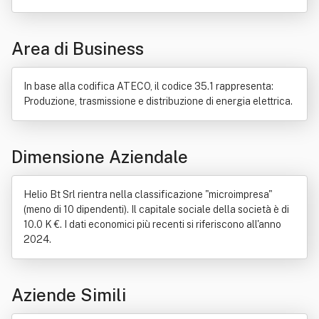
Dati personali
Server
Informatica
Bene immobile
Legge
Web service
Efficienza energetica
Area di Business
Impianto fotovoltaico
Investimento
Italia
Progettazione
Rivelino
Soggetto di diritto
In base alla codifica ATECO, il codice 35.1 rappresenta:
Produzione, trasmissione e distribuzione di energia elettrica.
Dimensione Aziendale
Helio Bt Srl rientra nella classificazione "microimpresa"
(meno di 10 dipendenti). Il capitale sociale della società è di
10.0 K €. I dati economici più recenti si riferiscono all'anno
2024.
Aziende Simili