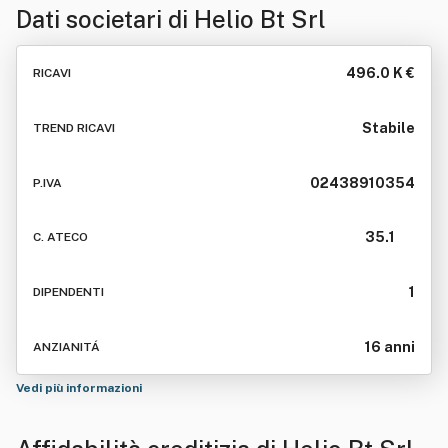
Dati societari di
Helio Bt Srl
496.0 K €
RICAVI
Stabile
TREND RICAVI
02438910354
P.IVA
35.1
C. ATECO
1
DIPENDENTI
16 anni
ANZIANITÁ
Vedi più informazioni