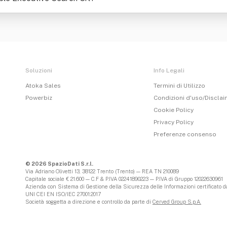
Soluzioni
Info Legali
Atoka Sales
Termini di Utilizzo
Powerbiz
Condizioni d'uso/Discla
Cookie Policy
Privacy Policy
Preferenze consenso
© 2026 SpazioDati S.r.l.
Via Adriano Olivetti 13, 38122 Trento (Trento) — REA TN 210089
Capitale sociale € 21.600 — C.F & P.IVA 02241890223 — P.IVA di Gruppo 12022630961
Azienda con Sistema di Gestione della Sicurezza delle Informazioni certificato da
UNI CEI EN ISO/IEC 27001:2017
Società soggetta a direzione e controllo da parte di
Cerved Group S.p.A.