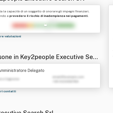
ta la capacità di un soggetto di onorare gli impegni finanziari,
ando a
prevedere il rischio di inadempienza nei pagamenti.
tre valutazioni
sone in Key2people Executive Sear
Srl
mministratore Delegato
emailATexample.com
e e Cognome
+39 0123456789
tri contatti
xecutive Search Srl