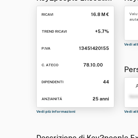
Search Srl
Valu
16.8 M €
RICAVI
aiut
+5.7%
TREND RICAVI
Vedi al
13451420155
P.IVA
78.10.00
C. ATECO
Per
ch 
44
DIPENDENTI
A
Nom
25 anni
ANZIANITÁ
Vedi più informazioni
Vedi al
Descrizione di Key2people E