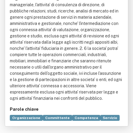
manageriale, l'attivita' di consulenza di direzione, di
pubbliche relazioni, studi, ricerche, analisi di mercato ed in
genere ogni prestazione di servizi in materia aziendale,
amministrativa e gestionale, nonche' l'intermediazione con
ogni connessa attivita' di valutazione, organizzazione,
gestione e studio, esclusa ogni attivita' di revisione ed ogni
attivita' riservata dalla legge agli iscritti negli appositi albi,
nonche' l'attivita' fiduciaria in genere. 2. 6 la societa' potra'
compiere tutte le operazioni commerciali, industriali,
mobiliari, immobiliari e finanziarie che saranno ritenute
necessarie o utili dall'organo amministrativo per il
conseguimento dell'oggetto sociale, ivi incluse l'assunzione
e la gestione di partecipazioni in altre societa' o enti, ed ogni
ulteriore attivita' connessa o accessoria. Viene
espressamente esclusa ogni attivita' riservata per legge e
ogni attivita' finanziaria nei confronti del pubblico.
Parole chiave
Organizzazione
Committente
Competenza
Servizio
Commercio
Consulenza
Decreto legislativo
Gruppo sociale
Italia
Legge
Management