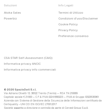
Soluzioni
Info Legali
Atoka Sales
Termini di Utilizzo
Powerbiz
Condizioni d'uso/Disclaimer
Cookie Policy
Privacy Policy
Preferenze consenso
CSA STAR Self-Assessment (CAIQ)
Informativa privacy ANCIC
Informativa privacy info commerciali
© 2026 SpazioDati S.r.l.
Via Adriano Olivetti 13, 38122 Trento (Trento) — REA TN 210089
Capitale sociale € 21.600 — C.F & P.IVA 02241890223 — P.IVA di Gruppo 12022630961
Azienda con Sistema di Gestione della Sicurezza delle Informazioni certificato da
Certiquality – UNI CEI EN ISO/IEC 27001:2017
Società soggetta a direzione e controllo da parte di
Cerved Group S.p.A.