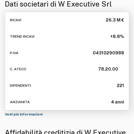
Dati societari di
W Executive Srl
26.3 M €
RICAVI
+8.8%
TREND RICAVI
04310290988
P.IVA
78.20.00
C. ATECO
221
DIPENDENTI
4 anni
ANZIANITÁ
Vedi più informazioni
Affidabilità creditizia di
W Executive