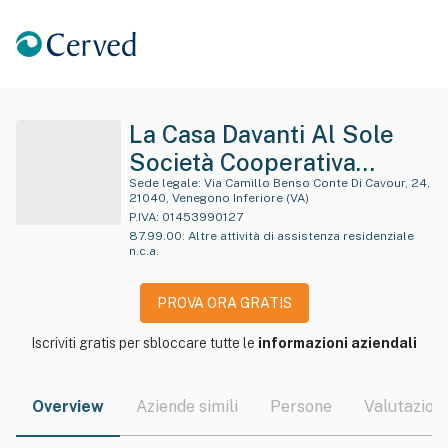
La Casa Davanti Al Sole
Società Cooperativa
Sociale A R.l.
Sede legale:
Via Camillo Benso Conte Di Cavour, 24,
21040, Venegono Inferiore (VA)
P.IVA:
01453990127
87.99.00
:
Altre attività di assistenza residenziale
n.c.a.
PROVA ORA GRATIS
Iscriviti gratis per sbloccare tutte le
informazioni aziendali
Overview
Aziende simili
Persone
Valutazioni