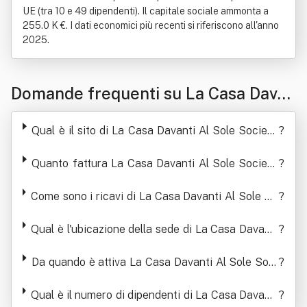
UE (tra 10 e 49 dipendenti). Il capitale sociale ammonta a
255.0 K €. I dati economici più recenti si riferiscono all'anno
2025.
Domande frequenti su La Casa Davan
ti Al Sole Società Cooperativa Social
Qual è il sito di La Casa Davanti Al Sole Società
?
e A R.l.
Cooperativa Sociale A R.l.
Quanto fattura La Casa Davanti Al Sole Società
?
Cooperativa Sociale A R.l.
Come sono i ricavi di La Casa Davanti Al Sole So
?
cietà Cooperativa Sociale A R.l. negli ultimi anni
Qual è l'ubicazione della sede di La Casa Davanti
?
Al Sole Società Cooperativa Sociale A R.l.
Da quando è attiva La Casa Davanti Al Sole Soci
?
età Cooperativa Sociale A R.l.
Qual è il numero di dipendenti di La Casa Davanti
?