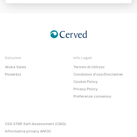
Al Sole Società Cooperativa Sociale A R.l.
Soluzioni
Info Legali
Atoka Sales
Termini di Utilizzo
Powerbiz
Condizioni d'uso/Disclaimer
Cookie Policy
Privacy Policy
Preferenze consenso
CSA STAR Self-Assessment (CAIQ)
Informativa privacy ANCIC