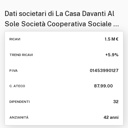
Dati societari di
La Casa Davanti Al
Sole Società Cooperativa Sociale A
R.l.
1.5 M €
RICAVI
+5.9%
TREND RICAVI
01453990127
P.IVA
87.99.00
C. ATECO
32
DIPENDENTI
42 anni
ANZIANITÁ