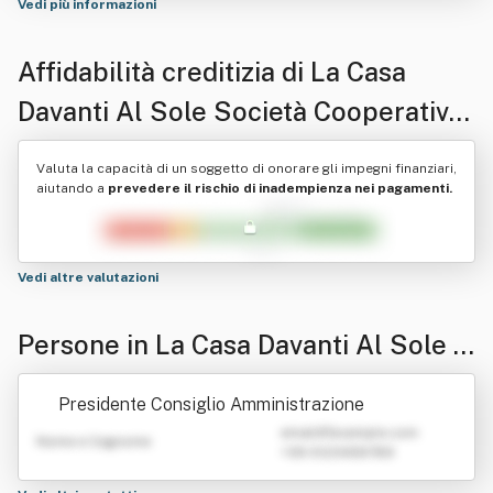
Vedi più informazioni
Affidabilità creditizia di
La Casa
Davanti Al Sole Società Cooperativa
Sociale A R.l.
Valuta la capacità di un soggetto di onorare gli impegni finanziari,
aiutando a
prevedere il rischio di inadempienza nei pagamenti.
Vedi altre valutazioni
Persone in La Casa Davanti Al Sole S
ocietà Cooperativa Sociale A R.l.
Presidente Consiglio Amministrazione
emailATexample.com
Nome e Cognome
+39 0123456789