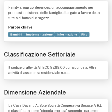
e Società Cooperativa Sociale A R.l.
Family group conferences, un accompagnamento nei
processi decisionali delle famiglie allargate a favore della
tutela di bambini e ragazzi
Parole chiave
Bambini
Implementazione
Informazione
Rito
Società cooperativa
Decisione
Progettazione
Desiderio
Servizi sociali
Benessere
Modello
Classificazione Settoriale
Ragazzo
Relazione interpersonale
Salute mentale
Comunità
Stato sociale
Opinione
Servizio
Adulti
Genitori
Organizzazione
Educazione
Funzione sociale
Il codice di attività ATECO 87.99.00 corrisponde a: Altre
Norma giuridica
Scienza
Sociologia
attività di assistenza residenziale n.c.a..
Soggetto di diritto
Dimensione Aziendale
La Casa Davanti Al Sole Società Cooperativa Sociale A R.l.
è classificata come "piccola impresa" secondo i parametri