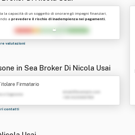
ta la capacità di un soggetto di onorare gli impegni finanziari,
ando a
prevedere il rischio di inadempienza nei pagamenti.
tre valutazioni
sone in Sea Broker Di Nicola Usai
itolare Firmatario
emailATexample.com
e e Cognome
+39 0123456789
tri contatti
Nicola Usai