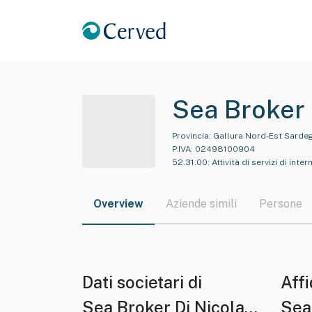
Sea Broker 
Provincia:
Gallura Nord-Est Sarde
P.IVA:
02498100904
52.31.00
:
Attività di servizi di int
Overview
Aziende simili
Persone
Dati societari di
Affi
Sea Broker Di Nicola
Sea