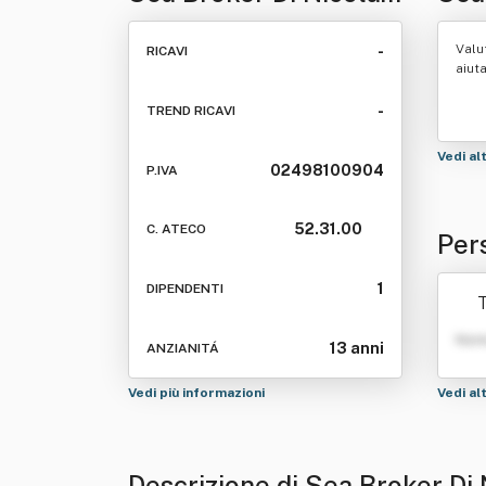
Usai
Valu
-
RICAVI
aiut
-
TREND RICAVI
Vedi al
02498100904
P.IVA
52.31.00
C. ATECO
Per
1
DIPENDENTI
T
Nom
13 anni
ANZIANITÁ
Vedi più informazioni
Vedi al
Descrizione di Sea Broker Di 