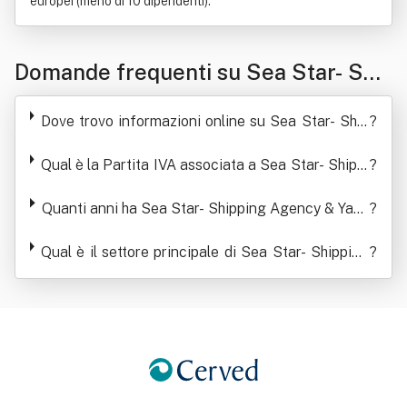
europei (meno di 10 dipendenti).
Domande frequenti su Sea Star- Shi
pping Agency & Yacht Services Di Le
Dove trovo informazioni online su Sea Star- Ship
?
onarda Piroddi
ping Agency & Yacht Services Di Leonarda Pirod
di
Qual è la Partita IVA associata a Sea Star- Shippi
?
ng Agency & Yacht Services Di Leonarda Piroddi
Quanti anni ha Sea Star- Shipping Agency & Yach
?
t Services Di Leonarda Piroddi
Qual è il settore principale di Sea Star- Shipping
?
Agency & Yacht Services Di Leonarda Piroddi