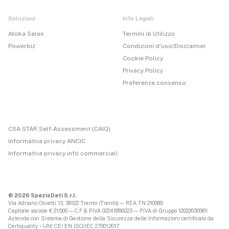
Soluzioni
Info Legali
Atoka Sales
Termini di Utilizzo
Powerbiz
Condizioni d'uso/Disclaimer
Cookie Policy
Privacy Policy
Preferenze consenso
CSA STAR Self-Assessment (CAIQ)
Informativa privacy ANCIC
Informativa privacy info commerciali
© 2026 SpazioDati S.r.l.
Via Adriano Olivetti 13, 38122 Trento (Trento) — REA TN 210089
Capitale sociale € 21.600 — C.F & P.IVA 02241890223 — P.IVA di Gruppo 12022630961
Azienda con Sistema di Gestione della Sicurezza delle Informazioni certificato da
Certiquality – UNI CEI EN ISO/IEC 27001:2017