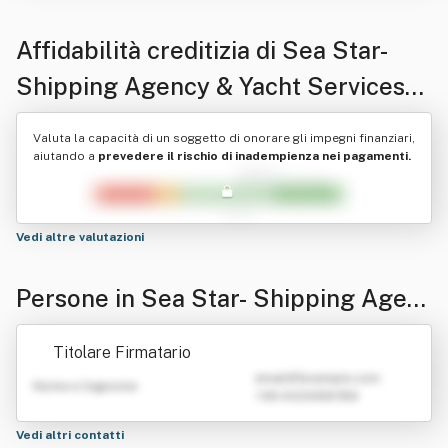
Affidabilità creditizia di
Sea Star-
Shipping Agency & Yacht Services
Di Leonarda Piroddi
Valuta la capacità di un soggetto di onorare gli impegni finanziari,
aiutando a
prevedere il rischio di inadempienza nei pagamenti.
Vedi altre valutazioni
Persone in Sea Star- Shipping Agen
cy & Yacht Services Di Leonarda Piro
Titolare Firmatario
ddi
emailATexample.com
Nome e Cognome
+39 0123456789
Vedi altri contatti