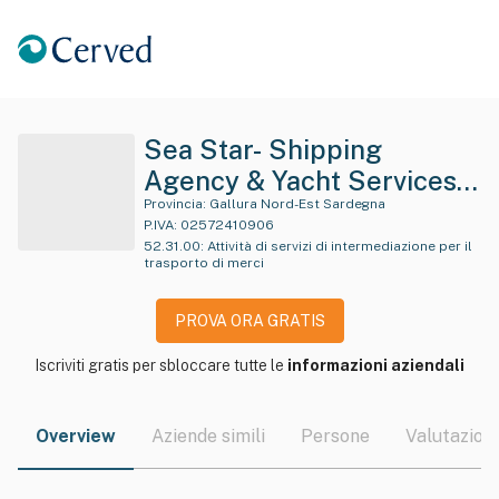
Sea Star- Shipping
Agency & Yacht Services
Di Leonarda Piroddi
Provincia:
Gallura Nord-Est Sardegna
P.IVA:
02572410906
52.31.00
:
Attività di servizi di intermediazione per il
trasporto di merci
PROVA ORA GRATIS
Iscriviti gratis per sbloccare tutte le
informazioni aziendali
Overview
Aziende simili
Persone
Valutazioni