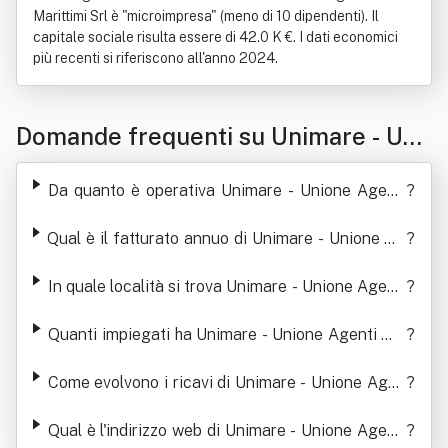
Marittimi Srl è "microimpresa" (meno di 10 dipendenti). Il
capitale sociale risulta essere di 42.0 K €. I dati economici
più recenti si riferiscono all'anno 2024.
Domande frequenti su Unimare - Uni
one Agenti Marittimi Srl
Da quanto è operativa Unimare - Unione Agenti
?
Marittimi Srl
Qual è il fatturato annuo di Unimare - Unione Ag
?
enti Marittimi Srl
In quale località si trova Unimare - Unione Agenti
?
Marittimi Srl
Quanti impiegati ha Unimare - Unione Agenti Ma
?
rittimi Srl
Come evolvono i ricavi di Unimare - Unione Agen
?
ti Marittimi Srl
Qual è l'indirizzo web di Unimare - Unione Agenti
?