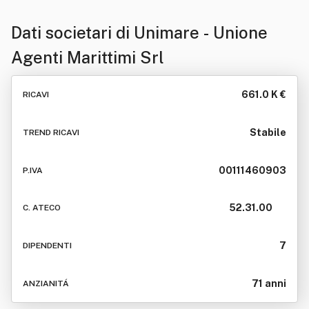
Dati societari di
Unimare - Unione
Agenti Marittimi Srl
661.0 K €
RICAVI
Stabile
TREND RICAVI
00111460903
P.IVA
52.31.00
C. ATECO
7
DIPENDENTI
71 anni
ANZIANITÁ