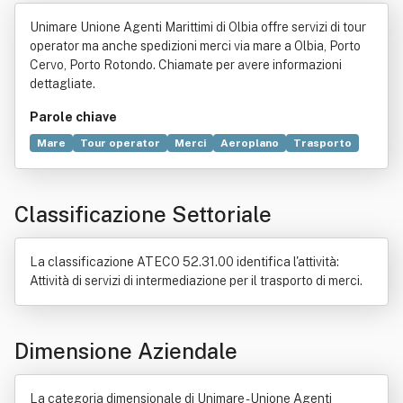
nti Marittimi Srl
Unimare Unione Agenti Marittimi di Olbia offre servizi di tour
operator ma anche spedizioni merci via mare a Olbia, Porto
Cervo, Porto Rotondo. Chiamate per avere informazioni
dettagliate.
Parole chiave
Mare
Tour operator
Merci
Aeroplano
Trasporto
Trasporto marittimo
Doganalista
Turismo
Agenzia turistica
Sicurezza
Bene immobile
Classificazione Settoriale
Commercio
Industria
Investimento
La classificazione ATECO 52.31.00 identifica l'attività:
Attività di servizi di intermediazione per il trasporto di merci.
Dimensione Aziendale
La categoria dimensionale di Unimare - Unione Agenti