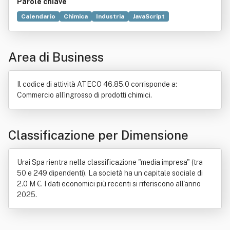
Parole chiave
Calendario
Chimica
Industria
JavaScript
Commercio
Musica
Compravendita
Importazione
Elettricità
Elettronica
Esportazione
Laboratorio
Area di Business
Legge
Prodotto (economia)
Produzione
Ricerca scientifica
Il codice di attività ATECO 46.85.0 corrisponde a:
Commercio all'ingrosso di prodotti chimici.
Classificazione per Dimensione
Urai Spa rientra nella classificazione "media impresa" (tra
50 e 249 dipendenti). La società ha un capitale sociale di
2.0 M €. I dati economici più recenti si riferiscono all'anno
2025.