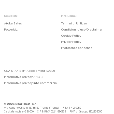
Soluzioni
Info Legali
Atoka Sales
Termini di Utilizzo
Powerbiz
Condizioni d'uso/Disclaimer
Cookie Policy
Privacy Policy
Preferenze consenso
CSA STAR Self-Assessment (CAIQ)
Informativa privacy ANCIC
Informativa privacy info commerciali
© 2026 SpazioDati S.r.l.
Via Adriano Olivetti 13, 38122 Trento (Trento) — REA TN 210089
Capitale sociale € 21.600 — C.F & P.IVA 02241890223 — P.IVA di Gruppo 12022630961