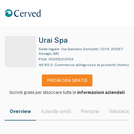
Urai Spa
Sede legale:
Via Gaetano Donizetti, 12/14, 20057,
Assago (MI)
P.IVA:
05058210153
46.85.0
:
Commercio all'ingrosso di prodotti chimici
PROVA ORA GRATIS
Iscriviti gratis per sbloccare tutte le
informazioni aziendali
Overview
Aziende simili
Persone
Valutazioni