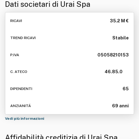
Dati societari di
Urai Spa
35.2 M €
RICAVI
Stabile
TREND RICAVI
05058210153
P.IVA
46.85.0
C. ATECO
65
DIPENDENTI
69 anni
ANZIANITÁ
Vedi più informazioni
Affidabilità creditizia di
Urai Spa