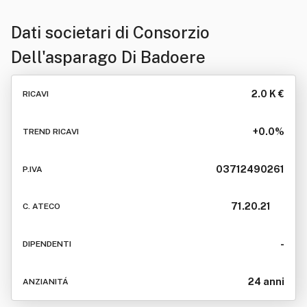
Dati societari di
Consorzio
Dell'asparago Di Badoere
2.0 K €
RICAVI
+0.0%
TREND RICAVI
03712490261
P.IVA
71.20.21
C. ATECO
-
DIPENDENTI
24 anni
ANZIANITÁ