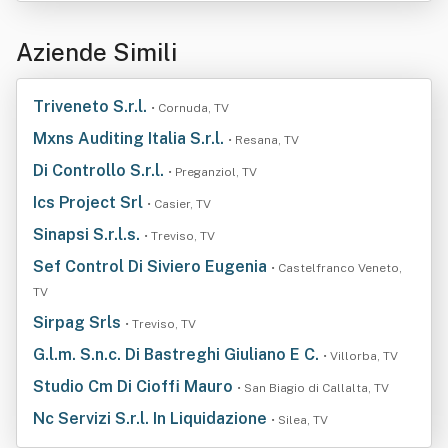
Aziende Simili
Triveneto S.r.l.
• Cornuda, TV
Mxns Auditing Italia S.r.l.
• Resana, TV
Di Controllo S.r.l.
• Preganziol, TV
Ics Project Srl
• Casier, TV
Sinapsi S.r.l.s.
• Treviso, TV
Sef Control Di Siviero Eugenia
• Castelfranco Veneto,
TV
Sirpag Srls
• Treviso, TV
G.l.m. S.n.c. Di Bastreghi Giuliano E C.
• Villorba, TV
Studio Cm Di Cioffi Mauro
• San Biagio di Callalta, TV
Nc Servizi S.r.l. In Liquidazione
• Silea, TV