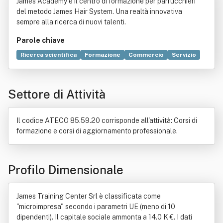
James Academy è il centro di formazione per parrucchieri
del metodo James Hair System. Una realtà innovativa
sempre alla ricerca di nuovi talenti.
Parole chiave
Ricerca scientifica
Formazione
Commercio
Servizio
Compravendita
Bene immobile
Documento
Italia
Locazione
Responsabilità
Unisex
Settore di Attività
Il codice ATECO 85.59.20 corrisponde all'attività: Corsi di
formazione e corsi di aggiornamento professionale.
Profilo Dimensionale
James Training Center Srl è classificata come
"microimpresa" secondo i parametri UE (meno di 10
dipendenti). Il capitale sociale ammonta a 14.0 K €. I dati