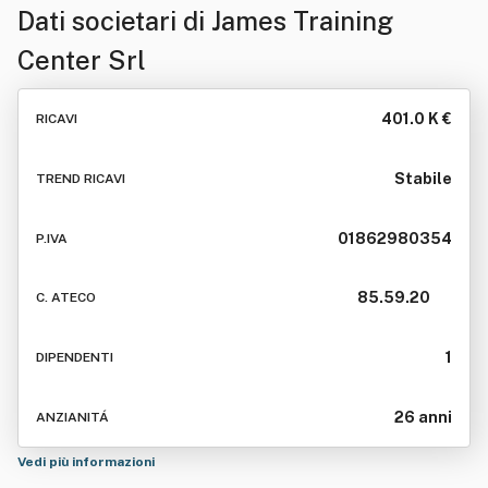
Dati societari di
James Training
Center Srl
401.0 K €
RICAVI
Stabile
TREND RICAVI
01862980354
P.IVA
85.59.20
C. ATECO
1
DIPENDENTI
26 anni
ANZIANITÁ
Vedi più informazioni