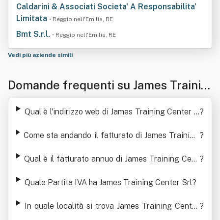
Caldarini & Associati Societa' A Responsabilita'
Limitata
• Reggio nell'Emilia, RE
Bmt S.r.l.
• Reggio nell'Emilia, RE
Vedi più aziende simili
Domande frequenti su James Trainin
g Center Srl
Qual è l'indirizzo web di James Training Center S
?
rl
Come sta andando il fatturato di James Training
?
Center Srl
Qual è il fatturato annuo di James Training Cent
?
er Srl
Quale Partita IVA ha James Training Center Srl
?
In quale località si trova James Training Center
?
Srl