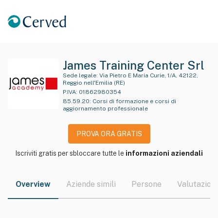
James Training Center Srl
Sede legale:
Via Pietro E Maria Curie, 1/A, 42122,
Reggio nell'Emilia (RE)
P.IVA:
01862980354
85.59.20
:
Corsi di formazione e corsi di
aggiornamento professionale
PROVA ORA GRATIS
Iscriviti gratis per sbloccare tutte le
informazioni aziendali
Overview
Aziende simili
Persone
Valutazioni