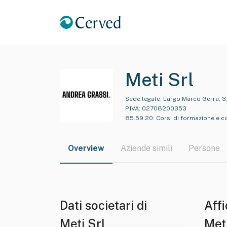
Meti Srl
Sede legale:
Largo Marco Gerra, 3,
P.IVA:
02708200353
85.59.20
:
Corsi di formazione e c
Overview
Aziende simili
Persone
Dati societari di
Affi
Meti Srl
Meti