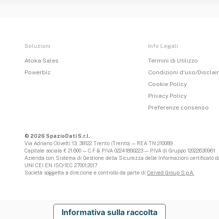
Soluzioni
Info Legali
Atoka Sales
Termini di Utilizzo
Powerbiz
Condizioni d'uso/Discla
Cookie Policy
Privacy Policy
Preferenze consenso
© 2026 SpazioDati S.r.l.
Via Adriano Olivetti 13, 38122 Trento (Trento) — REA TN 210089
Capitale sociale € 21.600 — C.F & P.IVA 02241890223 — P.IVA di Gruppo 12022630961
Azienda con Sistema di Gestione della Sicurezza delle Informazioni certificato da
UNI CEI EN ISO/IEC 27001:2017
Società soggetta a direzione e controllo da parte di
Cerved Group S.p.A.
Informativa sulla raccolta