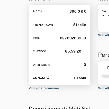
Valu
390.0 K €
RICAVI
aiut
Stabile
TREND RICAVI
Vedi al
02708200353
P.IVA
85.59.20
C. ATECO
Per
0
DIPENDENTI
P
Nom
10 anni
ANZIANITÁ
Vedi più informazioni
Vedi al
Descrizione di Meti Srl