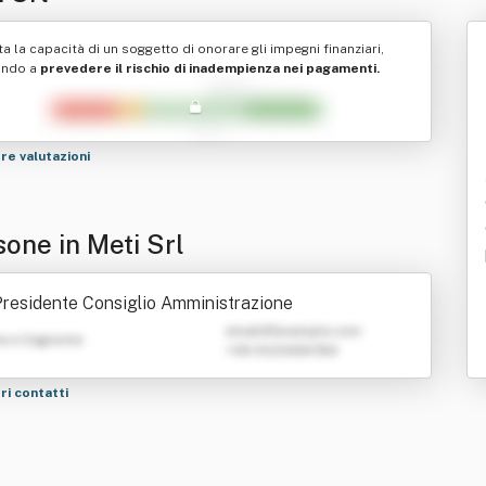
ta la capacità di un soggetto di onorare gli impegni finanziari,
ando a
prevedere il rischio di inadempienza nei pagamenti.
tre valutazioni
sone in Meti Srl
residente Consiglio Amministrazione
emailATexample.com
e e Cognome
+39 0123456789
tri contatti