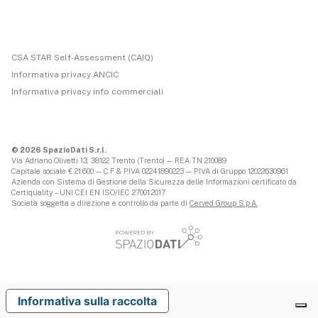
CSA STAR Self-Assessment (CAIQ)
Informativa privacy ANCIC
Informativa privacy info commerciali
© 2026 SpazioDati S.r.l.
Via Adriano Olivetti 13, 38122 Trento (Trento) — REA TN 210089
Capitale sociale € 21.600 — C.F & P.IVA 02241890223 — P.IVA di Gruppo 12022630961
Azienda con Sistema di Gestione della Sicurezza delle Informazioni certificato da
Certiquality – UNI CEI EN ISO/IEC 27001:2017
Società soggetta a direzione e controllo da parte di
Cerved Group S.p.A.
Informativa sulla raccolta