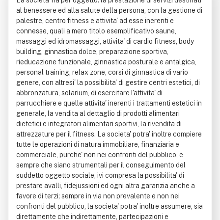
La societa' ha per oggetto: la prestazione di servizi destinati
al benessere ed alla salute della persona, con la gestione di
palestre, centro fitness e attivita' ad esse inerenti e
connesse, quali a mero titolo esemplificativo saune,
massaggi ed idromassaggi, attivita' di cardio fitness, body
building, ginnastica dolce, preparazione sportiva,
rieducazione funzionale, ginnastica posturale e antalgica,
personal training, relax zone, corsi di ginnastica di vario
genere, con altresi' la possibilita' di gestire centri estetici, di
abbronzatura, solarium, di esercitare l'attivita' di
parrucchiere e quelle attivita' inerenti i trattamenti estetici in
generale, la vendita al dettaglio di prodotti alimentari
dietetici e integratori alimentari sportivi, la rivendita di
attrezzature per il fitness. La societa' potra' inoltre compiere
tutte le operazioni di natura immobiliare, finanziaria e
commerciale, purche' non nei confronti del pubblico, e
sempre che siano strumentali per il conseguimento del
suddetto oggetto sociale, ivi compresa la possibilita' di
prestare avalli, fidejussioni ed ogni altra garanzia anche a
favore di terzi; sempre in via non prevalente e non nei
confronti del pubblico, la societa' potra' inoltre assumere, sia
direttamente che indirettamente, partecipazioni e