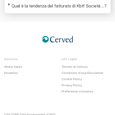
Qual è la tendenza del fatturato di Kbtf Società S
?
portiva Dilettantistica A Responsabilita' Limitata
Soluzioni
Info Legali
Atoka Sales
Termini di Utilizzo
Powerbiz
Condizioni d'uso/Disclaimer
Cookie Policy
Privacy Policy
Preferenze consenso
CSA STAR Self-Assessment (CAIQ)