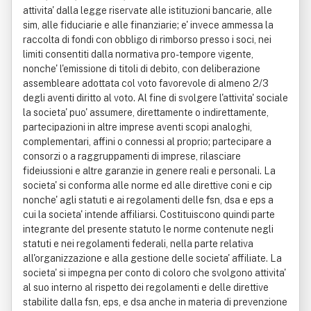
attivita' dalla legge riservate alle istituzioni bancarie, alle
sim, alle fiduciarie e alle finanziarie; e' invece ammessa la
raccolta di fondi con obbligo di rimborso presso i soci, nei
limiti consentiti dalla normativa pro-tempore vigente,
nonche' l'emissione di titoli di debito, con deliberazione
assembleare adottata col voto favorevole di almeno 2/3
degli aventi diritto al voto. Al fine di svolgere l'attivita' sociale
la societa' puo' assumere, direttamente o indirettamente,
partecipazioni in altre imprese aventi scopi analoghi,
complementari, affini o connessi al proprio; partecipare a
consorzi o a raggruppamenti di imprese, rilasciare
fideiussioni e altre garanzie in genere reali e personali. La
societa' si conforma alle norme ed alle direttive coni e cip
nonche' agli statuti e ai regolamenti delle fsn, dsa e eps a
cui la societa' intende affiliarsi. Costituiscono quindi parte
integrante del presente statuto le norme contenute negli
statuti e nei regolamenti federali, nella parte relativa
all'organizzazione e alla gestione delle societa' affiliate. La
societa' si impegna per conto di coloro che svolgono attivita'
al suo interno al rispetto dei regolamenti e delle direttive
stabilite dalla fsn, eps, e dsa anche in materia di prevenzione