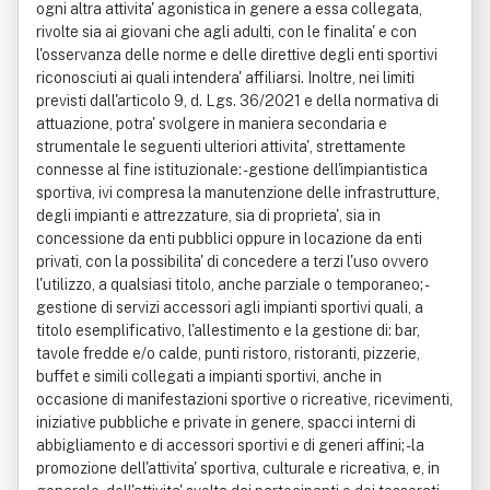
ogni altra attivita' agonistica in genere a essa collegata,
rivolte sia ai giovani che agli adulti, con le finalita' e con
l'osservanza delle norme e delle direttive degli enti sportivi
riconosciuti ai quali intendera' affiliarsi. Inoltre, nei limiti
previsti dall'articolo 9, d. Lgs. 36/2021 e della normativa di
attuazione, potra' svolgere in maniera secondaria e
strumentale le seguenti ulteriori attivita', strettamente
connesse al fine istituzionale: - gestione dell'impiantistica
sportiva, ivi compresa la manutenzione delle infrastrutture,
degli impianti e attrezzature, sia di proprieta', sia in
concessione da enti pubblici oppure in locazione da enti
privati, con la possibilita' di concedere a terzi l'uso ovvero
l'utilizzo, a qualsiasi titolo, anche parziale o temporaneo; -
gestione di servizi accessori agli impianti sportivi quali, a
titolo esemplificativo, l'allestimento e la gestione di: bar,
tavole fredde e/o calde, punti ristoro, ristoranti, pizzerie,
buffet e simili collegati a impianti sportivi, anche in
occasione di manifestazioni sportive o ricreative, ricevimenti,
iniziative pubbliche e private in genere, spacci interni di
abbigliamento e di accessori sportivi e di generi affini; - la
promozione dell'attivita' sportiva, culturale e ricreativa, e, in