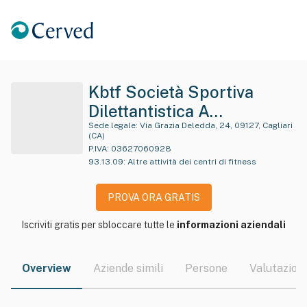
Kbtf Società Sportiva
Dilettantistica A
Responsabilita' Limitata
Sede legale:
Via Grazia Deledda, 24, 09127, Cagliari
(CA)
P.IVA:
03627060928
93.13.09
:
Altre attività dei centri di fitness
PROVA ORA GRATIS
Iscriviti gratis per sbloccare tutte le
informazioni aziendali
Overview
Aziende simili
Persone
Valutazioni