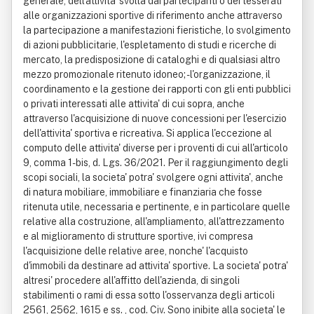
generale, dell'attivita' svolta dai partecipanti o dei tesserati
alle organizzazioni sportive di riferimento anche attraverso
la partecipazione a manifestazioni fieristiche, lo svolgimento
di azioni pubblicitarie, l'espletamento di studi e ricerche di
mercato, la predisposizione di cataloghi e di qualsiasi altro
mezzo promozionale ritenuto idoneo; - l'organizzazione, il
coordinamento e la gestione dei rapporti con gli enti pubblici
o privati interessati alle attivita' di cui sopra, anche
attraverso l'acquisizione di nuove concessioni per l'esercizio
dell'attivita' sportiva e ricreativa. Si applica l'eccezione al
computo delle attivita' diverse per i proventi di cui all'articolo
9, comma 1-bis, d. Lgs. 36/2021. Per il raggiungimento degli
scopi sociali, la societa' potra' svolgere ogni attivita', anche
di natura mobiliare, immobiliare e finanziaria che fosse
ritenuta utile, necessaria e pertinente, e in particolare quelle
relative alla costruzione, all'ampliamento, all'attrezzamento
e al miglioramento di strutture sportive, ivi compresa
l'acquisizione delle relative aree, nonche' l'acquisto
d'immobili da destinare ad attivita' sportive. La societa' potra'
altresi' procedere all'affitto dell'azienda, di singoli
stabilimenti o rami di essa sotto l'osservanza degli articoli
2561, 2562, 1615 e ss. , cod. Civ. Sono inibite alla societa' le