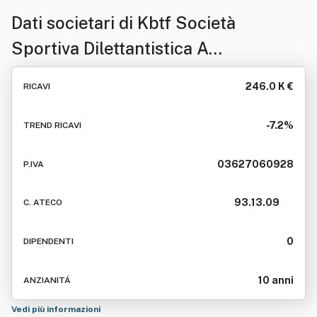
Dati societari di
Kbtf Società
Sportiva Dilettantistica A
Responsabilita' Limitata
246.0 K €
RICAVI
-7.2%
TREND RICAVI
03627060928
P.IVA
93.13.09
C. ATECO
0
DIPENDENTI
10 anni
ANZIANITÁ
Vedi più informazioni